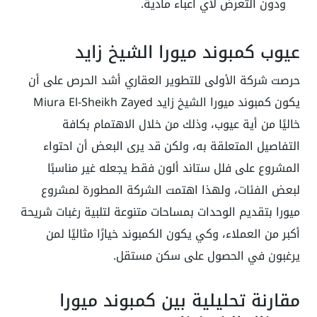
ودون التعرض لأي أعباء مادية.
عيوب كمبوند ميورا الشيخ زايد
حرصت شركة الأولى للتطوير العقاري أشد الحرص على أن
يكون كمبوند ميورا الشيخ زايد Miura El-Sheikh Zayed
خاليًا من أية عيوب، وذلك من خلال الاهتمام بكافة
التفاصيل المتعلقة به، ولكن قد يرى البعض أن احتواء
المشروع على فلل ستاند ألون فقط يجعله غير مناسبًا
لبعض الفئات، ولهذا اهتمت الشركة المطورة لمشروع
ميورا بتقديم الوحدات بمساحات متنوعة لتلبية رغبات شريحة
أكبر من العملاء، وكي يكون الكمبوند خيارًا مثاليًا لمن
يرغبون في الحصول على سكن مستقل.
مقارنة تحليلية بين كمبوند ميورا