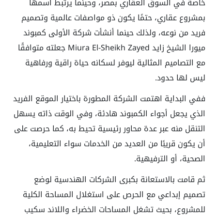
خاصة في السوق العقاري بمصر، وحينما يرتبط اسمها
بمشروع عقاري، حتمًا يكون ذو مواصفات عالمية وتصميم
فريد من نوعه، ولذلك حينما أنشأت شركة الأولى كمبوند
ميورا الشيخ زايد Miura El-Sheikh Zayed جعلته متوافقًا
مع التصاميم المثالية ليوفر لسكانه حياة راقية ورفاهية
ليس لها حدود.
ففي البداية اهتمت الشركة المطورة باختيار الموقع الفريد
الذي يجعل أجواء الكمبوند هادئة، وفي الوقت ذاته يسهل
التنقل منه عبر عدة محاور رئيسية تحيط به، كما حرصت على
أن يكون قريبًا من العديد من الخدمات سواء التعليمية،
الصحية، أو الترفيهية.
ثم قامت بالاستعانة بكبرى الشركات الهندسية لوضع
تصميم إبداعي مع الحرص على استغلال المساحة الكلية
للمشروع، بحيث تشغل المساحات الخضراء واللاند سكيب