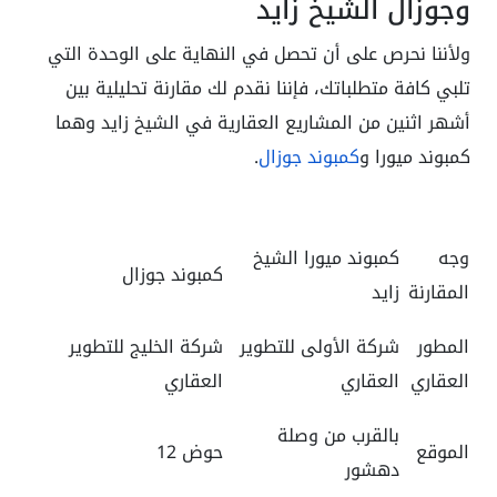
وجوزال الشيخ زايد
ولأننا نحرص على أن تحصل في النهاية على الوحدة التي
تلبي كافة متطلباتك، فإننا نقدم لك مقارنة تحليلية بين
أشهر اثنين من المشاريع العقارية في الشيخ زايد وهما
كمبوند ميورا و
كمبوند جوزال
.
وجه
كمبوند ميورا الشيخ
كمبوند جوزال
المقارنة
زايد
المطور
شركة الأولى للتطوير
شركة الخليج للتطوير
العقاري
العقاري
العقاري
بالقرب من وصلة
الموقع
حوض 12
دهشور