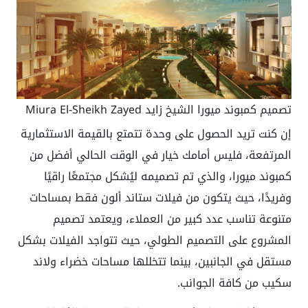
تصميم كمبوند ميورا الشيخ زايد Miura El-Sheikh Zayed
إن كنت تريد الحصول على وحدة تتمتع بالقيمة الاستثمارية
المرتفعة، فليس أمامك خيار في الوقت الحالي أفضل من
كمبوند ميورا، والذي تم تصميمه ليُشكل مجتمعًا راقيًا
وفريدًا، حيث يتكون من فيلات ستاند ألون فقط بمساحات
متنوعة تناسب عدد كبير من العملاء، ويعتمد تصميم
المشروع على التصميم الطولي، حيث تتواجد الفيلات بشكل
مستقل في الجانبين، بينما تتخللها مساحات خضراء ولاند
سكيب من كافة الجوانب.