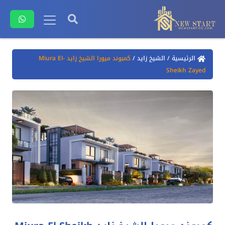
الرئيسية
/
الشيخ زايد
/
كمبوند ميورا الشيخ زايد Miura El-
Sheikh Zayed