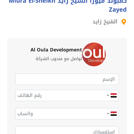
كمبوند ميورا الشيخ زايد Miura El-Sheikh
Zayed
الشيخ زايد
Al Oula Development
تواصل مع مندوب الشركة