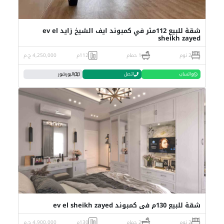
شقة للبيع 112متر في كمبوند ايف الشيخ زايد ev el
sheikh zayed
2 نوم
1 حمام
112م
4,250,000 ج.م
واتساب
اتصل
البورشور
شقة للبيع 130م في كمبوند ev el sheikh zayed
2 نوم
2 حمام
130م
4,900,000 ج.م