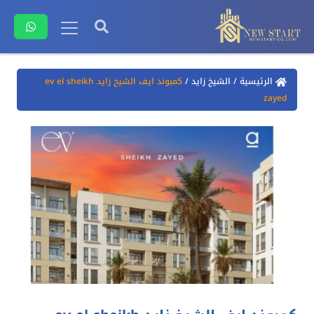
الرئيسية
/
الشيخ زايد
/
كمبوند ايف الشيخ زايد ev el sheikh
zayed