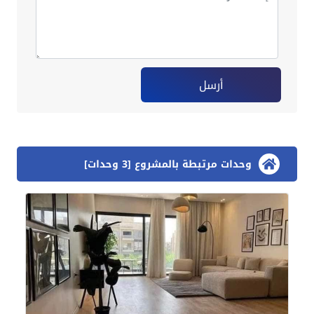
أرسل
وحدات مرتبطة بالمشروع [3 وحدات]