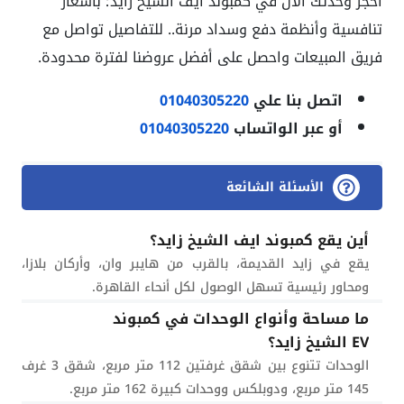
احجز وحدتك الآن في كمبوند ايف الشيخ زايد؛ بأسعار
تنافسية وأنظمة دفع وسداد مرنة.. للتفاصيل تواصل مع
فريق المبيعات واحصل على أفضل عروضنا لفترة محدودة.
اتصل بنا علي
01040305220
أو عبر الواتساب
01040305220
الأسئلة الشائعة
أين يقع كمبوند ايف الشيخ زايد؟
يقع في زايد القديمة، بالقرب من هايبر وان، وأركان بلازا،
ومحاور رئيسية تسهل الوصول لكل أنحاء القاهرة.
ما مساحة وأنواع الوحدات في كمبوند
EV الشيخ زايد؟
الوحدات تتنوع بين شقق غرفتين 112 متر مربع، شقق 3 غرف
145 متر مربع، ودوبلكس ووحدات كبيرة 162 متر مربع.