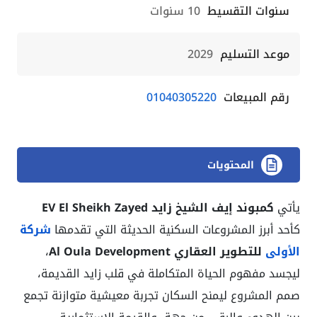
سنوات التقسيط
10 سنوات
موعد التسليم
2029
رقم المبيعات
01040305220
المحتويات
يأتي
كمبوند إيف الشيخ زايد EV El Sheikh Zayed
كأحد أبرز المشروعات السكنية الحديثة التي تقدمها
شركة
الأولى
للتطوير العقاري Al Oula Development
،
ليجسد مفهوم الحياة المتكاملة في قلب زايد القديمة،
صمم المشروع ليمنح السكان تجربة معيشية متوازنة تجمع