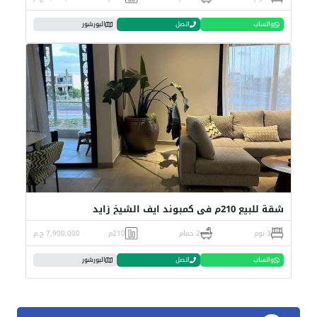
واتساب
اتصل
البورشور
شقة للبيع 210م في كمبوند ايف الشيخ زايد
3 نوم
2 حمام
210م
7,900,000 ج.م
واتساب
اتصل
البورشور