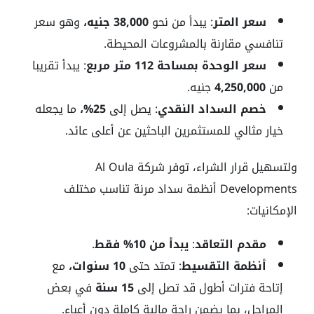
سعر المتر
: يبدأ من نحو
38,000 جنيه،
وهو سعر
تنافسي مقارنة بالمشروعات المحيطة.
سعر الوحدة بمساحة 112 متر مربع
: يبدأ تقريبا
من
4,250,000
جنيه.
خصم السداد النقدي
: يصل إلى
25%،
ما يجعله
خيار مثالي للمستثمرين الباحثين عن أعلى عائد.
ولتسهيل قرار الشراء، توفر شركة Al Oula
Developments أنظمة سداد مرنة تناسب مختلف
الإمكانيات:
مقدم التعاقد
:
يبدأ من 10% فقط
.
أنظمة التقسيط
: تمتد حتى
10 سنوات،
مع
إتاحة فترات أطول قد تصل إلى
15 سنة
في بعض
المراحل، بما يضمن راحة مالية كاملة دون أعباء.