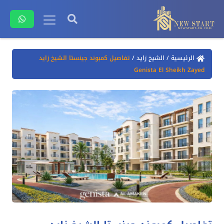
الرئيسية
/
الشيخ زايد
/
تفاصيل كمبوند جينستا الشيخ زايد
Genista El Sheikh Zayed