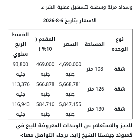
وسداد مرنة وسهلة لتسهيل عملية الشراء.
الاسعار بتاريخ 6-8-2026
القسط
نوع
المقدم (
المساحة
السعر
الربع
الوحده
10% )
سنوي
93,800
469,
000
4,690,000
شقة
108 متر
جنيه
جنيه
جنيه
113,376
566,878
5,668,781
شقة
126 متر
جنيه
جنيه
جنيه
116,943
584,716
5,847,155
شقة
130 متر
جنيه
جنيه
جنيه
للحجز والاستعلام عن الوحدات المعروضة للبيع في
كمبوند جينستا الشيخ زايد
، برجاء التواصل معنا:-