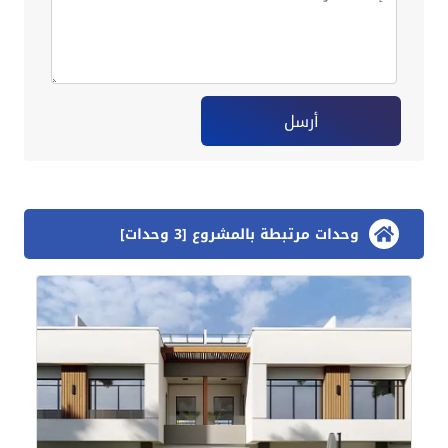
أرسل
وحدات مرتبطة بالمشروع [3 وحدات]