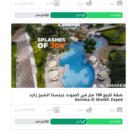
2 نوم
2 حمام
126م
5,668,781 ج.م
واتساب
اتصل
البورشور
شقة للبيع 108 متر في كمبوند جينستا الشيخ زايد
Genista El Sheikh Zayed
2 نوم
1 حمام
108م
4,690,000 ج.م
واتساب
اتصل
البورشور