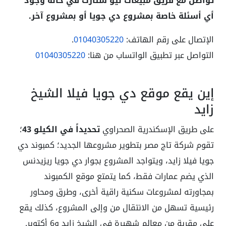
تواصل مع فريق مبيعات نيو ستارت في حالة وجود
أي أسئلة خاصة بمشروع دي جويا أو بمشروع آخر.
الإتصال على رقم الهاتف:
01040305220
.
التواصل عبر تطبيق الواتساب من هنا:
01040305220
إين يقع موقع دي جويا فيلا الشيخ
زايد
على طريق الإسكندرية الصحراوي
تحديداً في الكيلو 43
؛
تقوم شركة تاج مصر بتطوير مشروعها الجديد؛ كمبوند دي
جويا فيلا زايد، ويتواجد المشروع بجوار دي جويا ريزيدنس
الذي يضم عمارات فقط، كما يتمتع موقع الكمبوند
بمجاورته لمشروعات سكنية راقية أخرى، وطرق ومحاور
رئيسية تسهل من الانتقال من وإلى المشروع، كذلك يقع
على مقربة من معالم شهيرة في الشيخ زايد و6 أكتوبر.