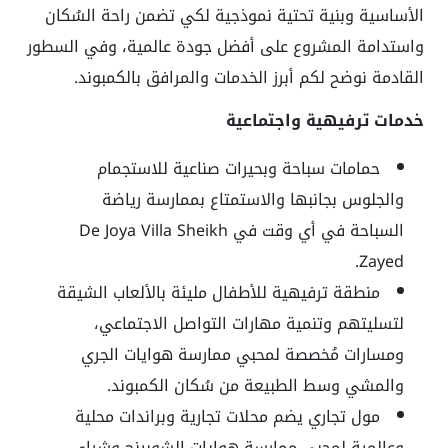
الأساسية وبنية تحتية نموذجية لكي تضمن راحة السُكان
واستدامة المشروع على أفضل جودة عالمية، وفي السطور
القادمة نوضح لكم أبرز الخدمات والمرافق بالكمبوند.
خدمات ترفيهية واجتماعية
حمامات سباحة وبحيرات صناعية للاستجمام
والجلوس بجانبها والاستمتاع بممارسة رياضة
السباحة في أي وقت في De Joya Villa Sheikh
Zayed.
منطقة ترفيهية للأطفال مليئة بالألعاب الشيقة
لتسليتهم وتنمية مهارات التواصل الاجتماعي،
ومسارات مُخصصة لمحبي ممارسة هوايات الجري
والمشي وسط الطبيعة من سُكان الكمبوند.
مول تجاري يضم محلات تجارية وبراندات محلية
وعالمية لمحبي ممارسة هوايات الشوبينج وشراء