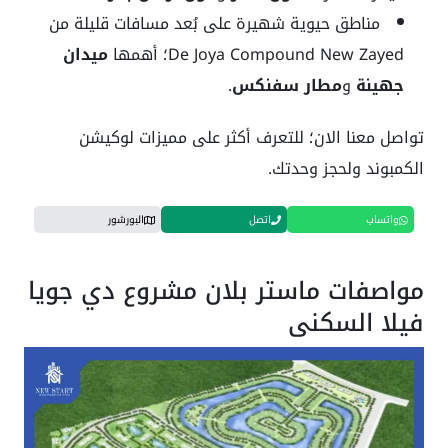
مناطق حيوية شهيرة على بُعد مسافات قليلة من
De Joya Compound New Zayed؛ أهمها
ميدان
جهينة
و
مطار سفنكس
.
تواصل معنا الان؛ للتعرف أكثر على مميزات لوكيشن
الكمبوند ولحجز وحدتك.
واتساب
اتصل
البورشور
مواصفات ماستر بلان مشروع دي جويا
فيلا السكني