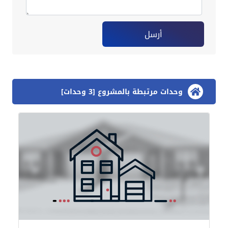
أرسل
وحدات مرتبطة بالمشروع [3 وحدات]