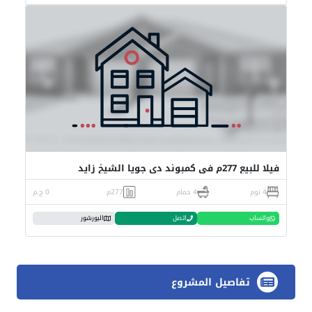
فيلا للبيع 277م في كمبوند دي جويا الشيخ زايد
4 نوم
4 حمام
277م
0 ج.م
واتساب
اتصل
البورشور
تفاصيل المشروع