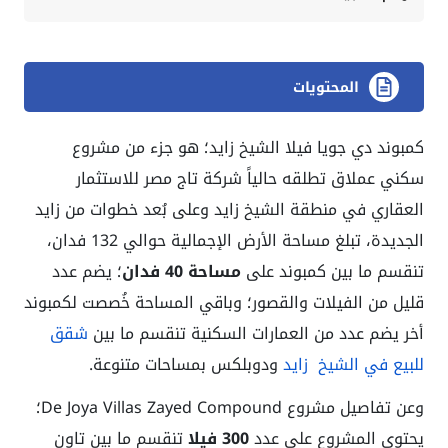
المحتويات
كمبوند دي جويا فيلا الشيخ زايد؛ هو جزء من مشروع
سكني عملاق تطلقه حالياً شركة تاج مصر للاستثمار
العقاري في منطقة الشيخ زايد وعلى بُعد خطوات من زايد
الجديدة، تبلغ مساحة الأرض الإجمالية حوالي 132 فدان،
تنقسم ما بين كمبوند على
مساحة 40 فدان
؛ يضم عدد
قليل من الفيلات والقصور؛ وباقي المساحة خُصصت لكمبوند
أخر يضم عدد من العمارات السكنية تنقسم ما بين
شقق
للبيع في الشيخ زايد
ودوبلكس بمساحات متنوعة.
وعن تفاصيل مشروع De Joya Villas Zayed Compound؛
يحتوي المشروع على عدد
300 فيلا
تنقسم ما بين تاون