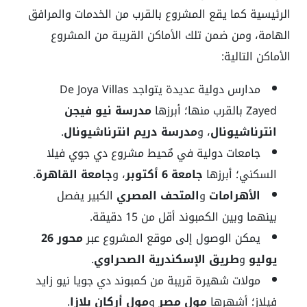
الرئيسية كما يقع المشروع بالقرب من الخدمات والمرافق
الهامة، ومن ضمن تلك الأماكن القريبة من المشروع
الأماكن التالية:
مدارس دولية عديدة يتواجد De Joya Villas
Zayed بالقرب منها؛ أبرزها
مدرسة نيو فيجن
انترناشيونال
،
و
مدرسة دريم انترناشيونال
.
جامعات دولية في مٌحيط مشروع دي جوي فيلا
السكني؛ أبرزها
جامعة 6 أكتوبر
، و
جامعة القاهرة
.
الأهرامات
و
المتحف المصري
الكبير يفصل
بينهما وبين الكمبوند أقل من 15 دقيقة.
يمكن الوصول إلى موقع المشروع عبر
محور 26
يوليو
و
طريق الإسكندرية الصحراوي
.
مولات شهيرة قريبة من كمبوند دي جويا نيو زايد
فيلاز؛ أشهرها
مول مصر
و
مول أركان بلازا
.