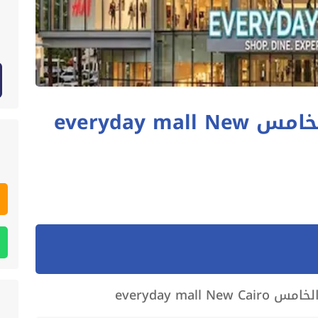
مول everyday التجمع الخامس everyday mall New