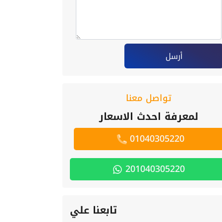
أرسل
تواصل معنا
لمعرفة احدث الاسعار
01040305220
201040305220
تابعنا علي