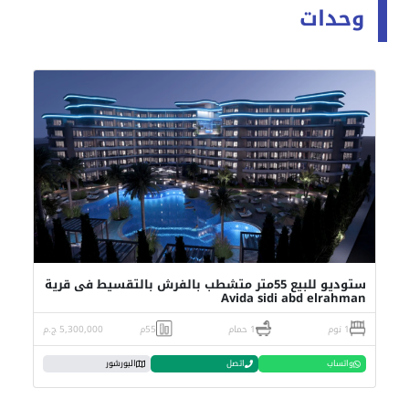
وحدات
ستوديو للبيع 55متر متشطب بالفرش بالتقسيط فى قرية
Avida sidi abd elrahman
1 نوم
1 حمام
55م
5,300,000 ج.م
واتساب
اتصل
البورشور