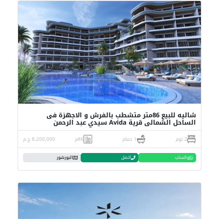
شاليه للبيع 86متر متشطب بالفرش و الاجهزة فى
الساحل الشمالى قرية Avida سيدي عبد الرحمن
2 نوم
1 حمام
86م
8,200,000 ج.م
واتساب
اتصل
البورشور