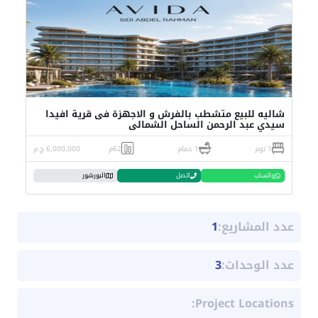
شاليه للبيع متشطب بالفرش و الاجهزة فى قرية افيدا
سيدي عبد الرحمن الساحل الشمالى
1 نوم
1 حمام
62م
6,000,000 ج.م
واتساب
اتصل
البورشور
عدد المشاريع:
1
عدد الوحدات:
3
Project Locations: