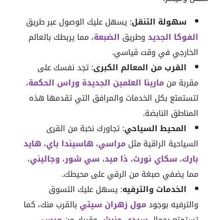
سهولة التنقل
: يسهل عليك الوصول عبر طريق
الفوكا الجديد
وطريق
الضبعة
، مما يربطك بالعالم
الخارجي في وقت قياسي.
القرب من المعالم الكبرى
: تجد نفسك على
مقربة من
مارينا العلمين الجديدة وراس الحكمة
،
لتستمتع بكل الخدمات والمرافق التي تقدمها هذه
المناطق النابضة.
المحيط السياحي
: تجاورك نخبة من القرى
السياحية الراقية مثل
مراسي
،
هاسيندا باي
،
هايد
بارك
،
سكاي نورث
،
ذا ميد
،
سي شور
،
وجاليني
،
مما يضفي صبغة من الرقي على محيطك.
الخدمات والترفيه
: يسهل عليك التسوق
والترفيه بوجود
مول زهران سيتي
بالقرب منك، كما
تستمتع بجمال
سيدي حنيش
وقربك من
مرسى