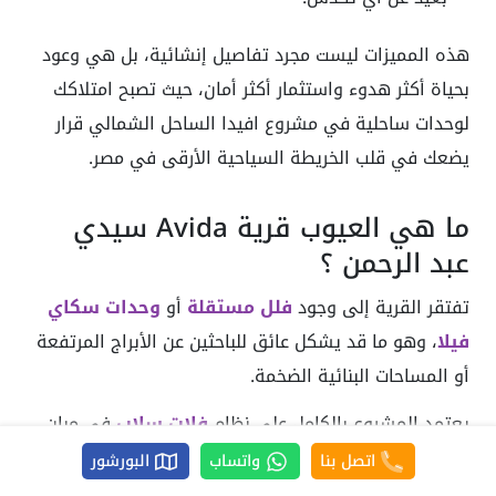
هذه المميزات ليست مجرد تفاصيل إنشائية، بل هي وعود
بحياة أكثر هدوء واستثمار أكثر أمان، حيث تصبح امتلاكك
لوحدات ساحلية في مشروع افيدا الساحل الشمالي قرار
يضعك في قلب الخريطة السياحية الأرقى في مصر.
ما هي العيوب قرية Avida سيدي
عبد الرحمن ؟
تفتقر القرية إلى وجود
فلل مستقلة
أو
وحدات سكاي
فيلا
، وهو ما قد يشكل عائق للباحثين عن الأبراج المرتفعة
أو المساحات البنائية الضخمة.
يعتمد المشروع بالكامل على نظام
فلات سلاب
في مبان
منخفضة (أرضي وأول فقط)، مما يلغي خيار الارتفاعات
اتصل بنا
واتساب
البورشور
الشاهقة أو القصور المستقلة.