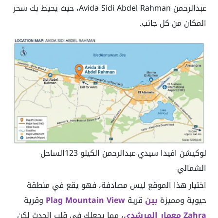
عبدالرحمن Avida Sidi Abdel Rahman، حيث يحيط بك سحر
المكان من كل جانب.
لوكيشن افيدا سيدي عبدالرحمن الكيلو 123الساحل
الشمالي
اختيار هذا الموقع ليس مصادفة، فهو يقع في منطقة
حيوية ومميزة
بين
قرية
Plag Mountain View
وقرية
Zahra
معمار المرشدي
، مما يجعلك في قلب الحدث لكن