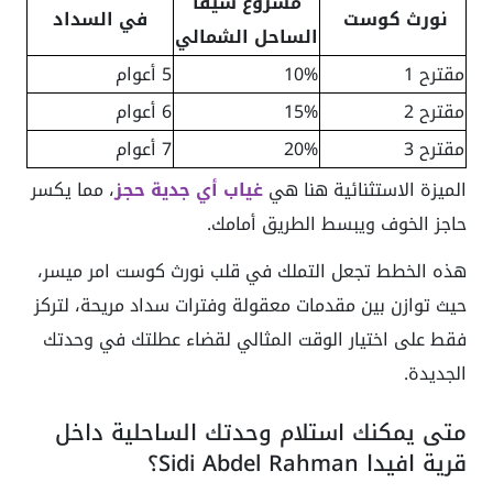
مشروع سيفا
نورث كوست
في السداد
الساحل الشمالي
مقترح 1
10%
5 أعوام
مقترح 2
15%
6 أعوام
مقترح 3
20%
7 أعوام
الميزة الاستثنائية هنا هي
غياب أي جدية حجز
، مما يكسر
حاجز الخوف ويبسط الطريق أمامك.
هذه الخطط تجعل التملك في قلب نورث كوست امر ميسر،
حيث توازن بين مقدمات معقولة وفترات سداد مريحة، لتركز
فقط على اختيار الوقت المثالي لقضاء عطلتك في وحدتك
الجديدة.
متى يمكنك استلام وحدتك الساحلية داخل
قرية افيدا Sidi Abdel Rahman؟