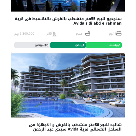
ستوديو للبيع 55متر متشطب بالفرش بالتقسيط فى قرية
Avida sidi abd elrahman
1 نوم
1 حمام
55م
5,300,000 ج.م
واتساب
اتصل
البورشور
شاليه للبيع 86متر متشطب بالفرش و الاجهزة فى
الساحل الشمالى قرية Avida سيدي عبد الرحمن