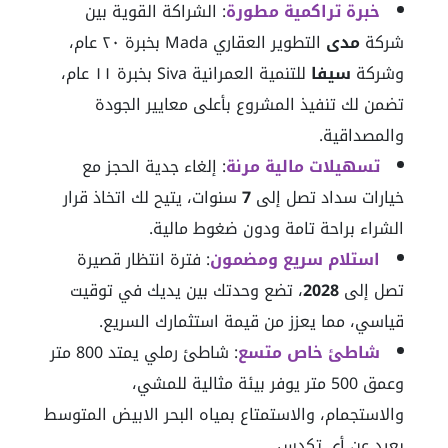
خبرة تراكمية مطورة
: الشراكة القوية بين
شركة
مدى
التطوير العقاري Mada بخبرة ٢٠ عام،
وشركة
سيفا
للتنمية العمرانية Siva بخبرة ١١ عام،
تضمن لك تنفيذ المشروع بأعلى معايير الجودة
والمصداقية.
تسهيلات مالية مرنة
: إلغاء جدية الحجز مع
خيارات سداد تصل إلى
7
سنوات، يتيح لك اتخاذ قرار
الشراء براحة تامة ودون ضغوط مالية.
استلام سريع ومضمون
: فترة انتظار قصيرة
تصل إلى
2028
، تضع وحدتك بين يديك في توقيت
قياسي، مما يعزز من قيمة استثمارك السريع.
شاطئ خاص متسع
: شاطئ رملي يمتد 800 متر
وعمق 500 متر يوفر بيئة مثالية للمشي،
والاستجمام، والاستمتاع بمياه البحر الابيض المتوسط
بعيد عن أي تكدس.