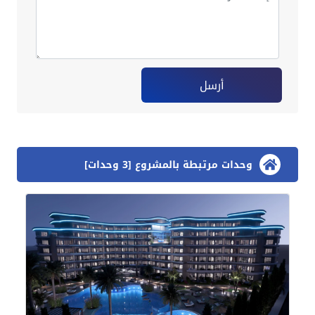
أرسل
وحدات مرتبطة بالمشروع [3 وحدات]