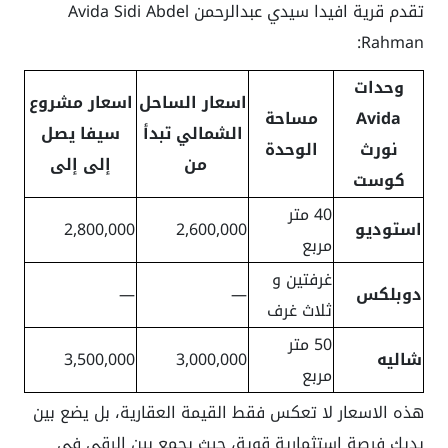
تقدم قرية افيدا سيدي عبدالرحمن Avida Sidi Abdel
Rahman:
وحدات
اسعار الساحل
اسعار مشروع
Avida
مساحة
الشمالي تبدأ
سيفا يصل
نورث
الوحدة
من
إلى إلى
كوست
40 متر
استوديو
2,600,000
2,800,000
مربع
غرفتين و
دوبلكس
—
—
ثلاث غرف
50 متر
شاليه
3,000,000
3,500,000
مربع
هذه الاسعار لا تعكس فقط القيمة العقارية، بل يضع بين
يديك فرصة استثمارية قوية، حيث يجمع بين الرقي في