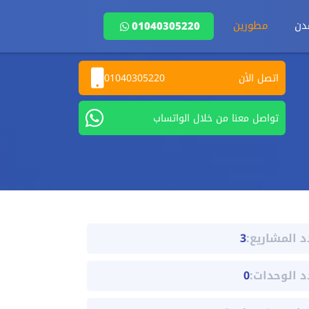
دن
مطورين
01040305220
اتصل الأن
01040305220
تواصل معنا من خلال الواتساب
د المشاريع:
3
د الوحدات:
0