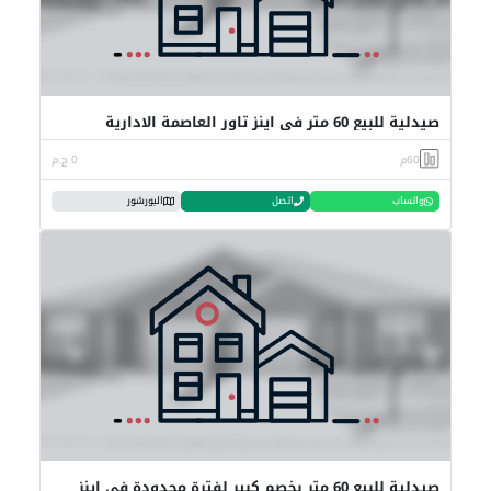
صيدلية للبيع 60 متر في اينز تاور العاصمة الادارية
60م
0 ج.م
واتساب
اتصل
البورشور
صيدلية للبيع 60 متر بخصم كبير لفترة محدودة في اينز