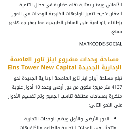
الألماني ويعتبر بمثابة نقله حضارية في مجال التنمية
العقارية؛حيث تتميز الواجهات الخارجية للوحدات في المول
بإطلالة بانورامية على المناظر الطبيعية مما يوفر جو هادئ
ممتع.
MARKCODE-SOCIAL
مساحة وحدات مشروع اينز تاور العاصمة
الإدارية الجديدة Eins Tower New Capital
تبلغ مساحة أبراج اينز تاور العاصمة الإدارية الجديدة نحو
4137 متر مربع؛ مكون من دور أرضى وعدد 10 أدوار علوية
متكررة بمساحات مختلفة تناسب الجميع وتم تقسيم الأدوار
على النحو التالى:
الدور الأرضى والأول ويضم الوحدات التجارية
وتتمثل في المحلات التجارية والطاعم والكافيهات.