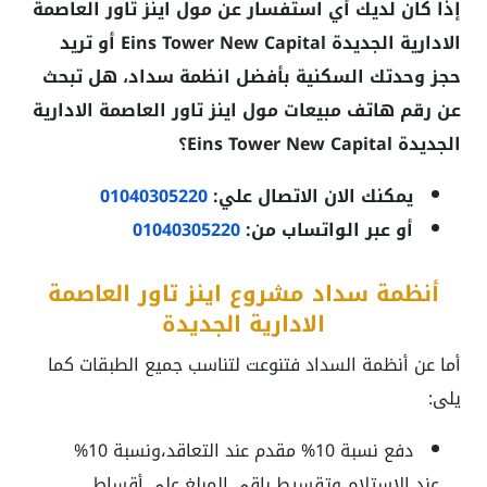
إذا كان لديك أي استفسار عن مول اينز تاور العاصمة
الادارية الجديدة Eins Tower New Capital أو تريد
حجز وحدتك السكنية بأفضل انظمة سداد، هل تبحث
عن رقم هاتف مبيعات مول اينز تاور العاصمة الادارية
الجديدة Eins Tower New Capital؟
يمكنك الان الاتصال علي:
01040305220
أو عبر الواتساب من:
01040305220
أنظمة سداد مشروع اينز تاور العاصمة
الادارية الجديدة
أما عن أنظمة السداد فتنوعت لتناسب جميع الطبقات كما
يلى:
دفع نسبة 10% مقدم عند التعاقد،ونسبة 10%
عند الاستلام وتقسيط باقى المبلغ على أقساط