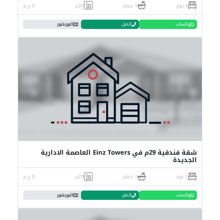
1 نوم
1 حمام
30م
0 ج.م
واتساب
اتصل
البورشور
شقة فندقية 29م في Einz Towers العاصمة الادارية
الجديدة
1 نوم
1 حمام
29م
0 ج.م
واتساب
اتصل
البورشور