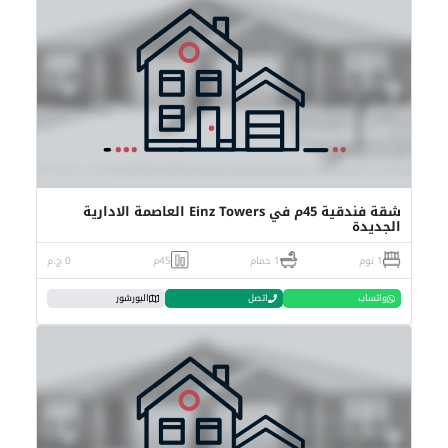
شقة فندقية 45م في Einz Towers العاصمة الادارية
الجديدة
1 نوم
1 حمام
45م
0 ج.م
واتساب
اتصل
البورشور