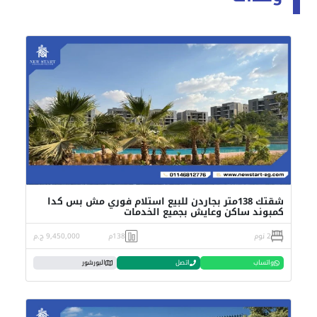
شقتك 138متر بجاردن للبيع استلام فوري مش بس كدا
كمبوند ساكن وعايش بجميع الخدمات
2 نوم
138م
9,450,000 ج.م
واتساب
اتصل
البورشور