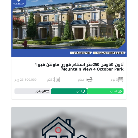
تاون هاوس 250متر استلام فوري ماونتن فيو 4
Mountain View 4 October Park
3 نوم
1 حمام
250م
23,800,000 ج.م
واتساب
اتصل
البورشور