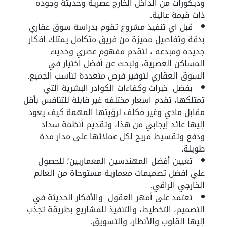
وديكورات من الداخل الخارج عصرية وحديثة وجوده
ذات قيمة عالية.
قبل اي تنفيذ مشروع تقوم بدراسة سوق عقاري
بدقة وتفاصيل مميزة من فريق متكامل يمتلك افكار
جديده ومبدعه ، لتقدم مفهوم عصري وحديث
المساكن العصرية، وتبحث عن أفضل اختيار في
السوق العقاري لتوفير فرص متعددة تناسب الجميع.
بفضل خبرات وكفاءات الكوادر البشرية التي
تمتلكها، تقدم اسعار مختلفه غير قابلة للتنافس بأقل
مقابل مادي وغير مكلف لرؤيتها المهمة كيف يعود
إليها عائد إيجابي من هذا، وتقديم أنظمة سداد
ودفع وتقسيط مريح لكل عملائها على مدار مدة
طويلة.
تعيين أفضل المهندسين المعماريين؛ للحصول
علي افضل تصميمات معمارية مستوحاة من العالم
الخارجي الراقي.
تعتمد على أمهر العقول والأفكار الحديثة في
التصميم، التخطيط، والتنفيذ للمشاريع بطريقة تجذب
إليها القلوب والأنظار، والتسويق.