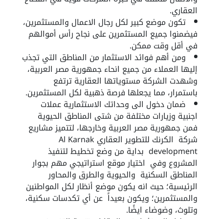
العقاري.
تكون موضع كبير لكل رجال الاعمال والمستثمرين،
فيضمنوا جميع المستثمرين على نجاح رأس أموالهم
في أقل وقت ممكن.
ومن أهم فوائد الاستثمار من المناطق التي تجذب
إليها العملاء من جميع انحاء جمهورية مصر العربية،
وشهدت الشركة مستوياتها العقارية ترتفع
باستمرار، مما يجعلها فرصة ذهبية لكل المستثمرين.
ضمان دخول الى وحداتك الاستثمارية عملات
اجنبية وزيارات مختلفة من شتى المناطق الحيوية
فمن جمهورية مصر العربية وخارجها، لتتميز مشاريع
شركة الكرنك للتطوير العقاري Al Karnak
development بداية من وضع تخطيط لتنفيذ
المشروع وفي اختيار موقع استراتيجي مهم بجوار
المناطق السكنية والحيوية والطرق والمحاور
الرئيسية؛ حيث انه يكون موضع أنظار لكل المواطنين
والمستثمرين؛ ويكون بعيداً عن أي تكدسات سكنية،
وتلوث، وضوضاء ايضًا.