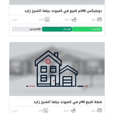
دوبليكس 200م للبيع في كمبوند بيلفا الشيخ زايد
4 نوم
3 حمام
200م
0 ج.م
واتساب
اتصل
البورشور
شقة للبيع 90م في كمبوند بيلفا الشيخ زايد
2 نوم
1 حمام
90م
0 ج.م