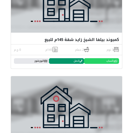
كمبوند بيلفا الشيخ زايد شقة 145م للبيع
3 نوم
2 حمام
145م
0 ج.م
واتساب
اتصل
البورشور