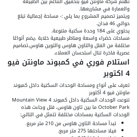
تهتم شركة ماونتن فيو بتحقيق التناغم بين الطبيعة
والعمارة في مشاريعها.
ويتميز تصميم المشروع بما يلي :- مساحة إجمالية تبلغ
حوالي 46 فدان.
يحتوي على 184 وحدة سكنية متنوعة.
مساحات خضراء واسعة ومناظر طبيعية خلابة ،يضم أنواعًا
مختلفة من الفلل والتاون هاوس والتوين هاوس.تصاميم
عصرية فاخرة تنال استحسان العملاء.
استلام فوري في كمبوند ماونتن فيو
4 اكتوبر
تعرف على أنواع ومساحة الوحدات السكنية داخل كمبوند
ماونتن فيو 4 أكتوبر
تنوعت الوحدات السكنية داخل كمبوند Mountain View 4
October Park ما بين تاون هاوس، فلل وجاءت هذه
الوحدات السكنية بمساحات مختلفة تتمثل في التالي:
تبدأ مساحة التاون هاوس من 210 متر مربع.
فيلا مساحتها 275 متر مربع.