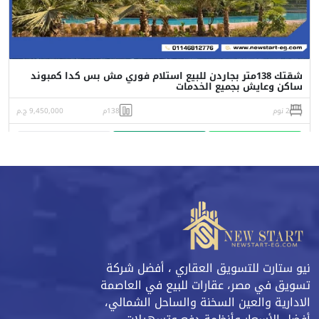
شقتك 138متر بجاردن للبيع استلام فوري مش بس كدا كمبوند
ساكن وعايش بجميع الخدمات
2 نوم
138م
9,450,000 ج.م
واتساب
اتصل
البورشور
نيو ستارت للتسويق العقاري ، أفضل شركة
تسويق في مصر، عقارات للبيع في العاصمة
الادارية والعين السخنة والساحل الشمالي،