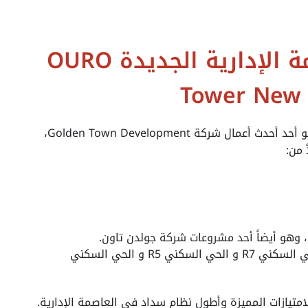
مول أورو تاور العاصمة الإدارية الجديدة OURO
Tower New 
الجديدة هو أحد أحدث أعمال شركة Golden Town Development،
 من:
ي، وهو أيضاً أحد مشروعات شركة جولدن تاون.
و يقترب جداً من 4 أحياء سكنية، وهم الحي السكني R7 و الحي السكني R5 و الحي السكني
متيازات المميزة وأطول نظام سداد في العاصمة الإدارية.