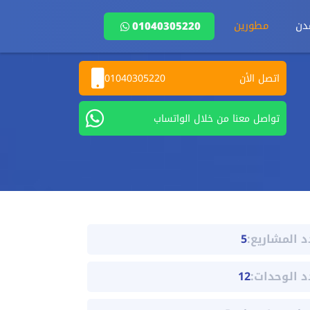
دن
مطورين
01040305220
اتصل الأن
01040305220
تواصل معنا من خلال الواتساب
د المشاريع:
5
د الوحدات:
12