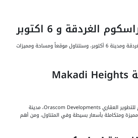
 الغردقة و 6 اكتوبر
سنتحدث عن أهم مشروعات شركة أوراسكوم بالغردقة ومدينة 6 أكتوبر، وسنتناول موقعاً ومساحة ومميزات
مكادي هايتس الغردقة Makadi Heights
مكادي هايتس هو أحد مشاريع شركة أوراسكوم للتطوير العقاري Orascom Developments، مدينة
مميزة ومتكاملة بأسعار بسيطة وفي المتناول، ومن أهم