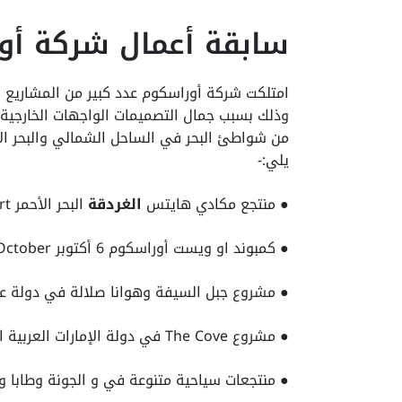
سابقة أعمال شركة أو
امتلكت شركة أوراسكوم عدد كبير من المشاريع الع
وذلك بسبب جمال التصميمات الواجهات الخارجية ل
من شواطئ البحر في الساحل الشمالي والبحر ال
يلي:-
● منتجع مكادي هايتس
الغردقة
البحر الأحمر Makadi Heights Hurghada Red Sea Resort.
● كمبوند او ويست أوراسكوم 6 أكتوبر O West Orascom October.
● مشروع جبل السيفة وهوانا صلالة في دولة عم
● مشروع The Cove في دولة الإمارات العربية المتحدة.
● منتجعات سياحية متنوعة في و الجونة وطابا 