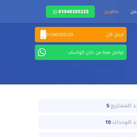
دن
مطورين
01040305220
اتصل الأن
01040305220
تواصل معنا من خلال الواتساب
د المشاريع:
5
د الوحدات:
10