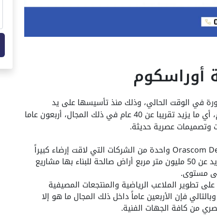
 أوراسكوم
ورة في الوقت الحالي، وذلك منذ تأسيسها على يد
مجموعة من أفضل الشركات العقارية عام 1975م، أي ما يزيد تقريبا عن 40 عام في ذلك المجال، أربعون عاما
ت وتصميمات عصرية حديثة.
شركة أوراسكوم للتطوير العقاري Orascom Developments واحدة من الشركات التي لاقت إرضاء كبيراً
للعملاء المختصين بها، حيث تمتلك الشركة ما يزيد عن 50 مليون متر مربع أراض صالحة للبناء بها مشاريع
على تطوير الملاعب الرياضية والمنتجعات المصيفية
بالتالي فإن الأربعين عاماً داخل ذلك المجال ما هو إلا
صري من كافة الجهات الفنية.