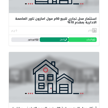
استثمار محل تجاري للبيع 50م مول امازون تاور العاصمة
الادارية بمقدم 10%
50م
0 ج.م
واتساب
اتصل
البورشور