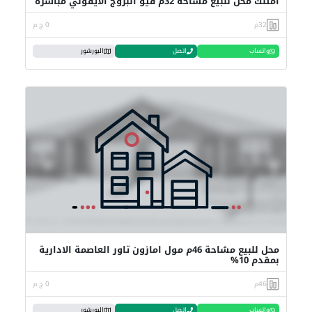
أمتلك محل للبيع مساحة 32م فيو البروج الايقوني مباشرة
32م
0 ج.م
واتساب
اتصل
البورشور
محل للبيع مشاحة 46م مول امازون تاور العاصمة الادارية
بمقدم 10%
46م
0 ج.م
واتساب
اتصل
البورشور