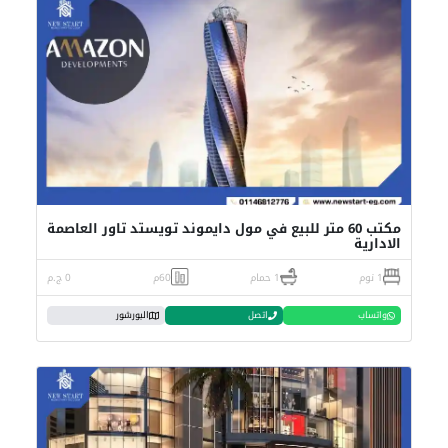
مكتب 60 متر للبيع في مول دايموند تويستد تاور العاصمة
الادارية
1 نوم
1 حمام
60م
0 ج.م
واتساب
اتصل
البورشور