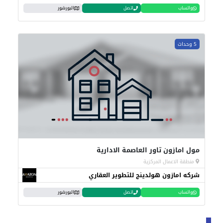
واتساب
اتصل
البورشور
5 وحدات
مول امازون تاور العاصمة الادارية
منطقة الاعمال المركزية
شركه امازون هولدينج للتطوير العقاري
واتساب
اتصل
البورشور