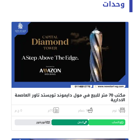
وحدات
مكتب 70 متر للبيع في مول دايموند تويستد تاور العاصمة
الادارية
1 نوم
1 حمام
70م
0 ج.م
واتساب
اتصل
البورشور