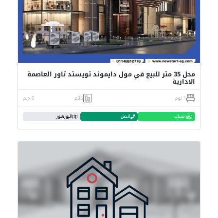
محل 35 متر للبيع في مول دايموند تويستد تاور العاصمة
الادارية
1 نوم
35م
0 ج.م
واتساب
اتصل
البورشور