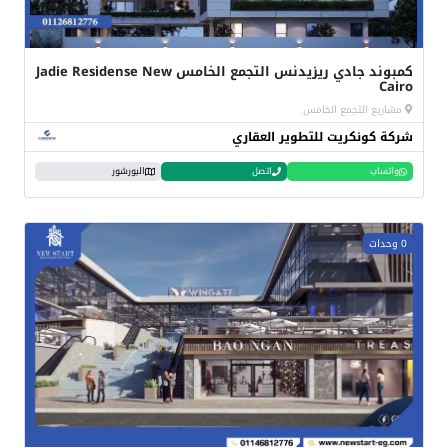
كمبوند جادي ريزيدنس التجمع الخامس Jadie Residense New
Cairo
مشاريع التجمع الخامس
شركة كونكريت للتطوير العقاري
واتساب
اتصل
البورشور
0 وحدات