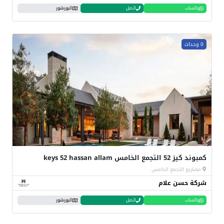
واتساب
اتصل
البورشور
0 وحدات
كمبوند كيز 52 التجمع الخامس keys 52 hassan allam
مشاريع التجمع الخامس
شركة حسن علام
واتساب
اتصل
البورشور