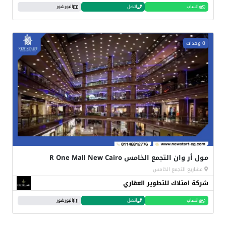
واتساب
اتصل
البورشور
0 وحدات
مول أر وان التجمع الخامس R One Mall New Cairo
مشاريع التجمع الخامس
شركة امتلاك للتطوير العقاري
واتساب
اتصل
البورشور