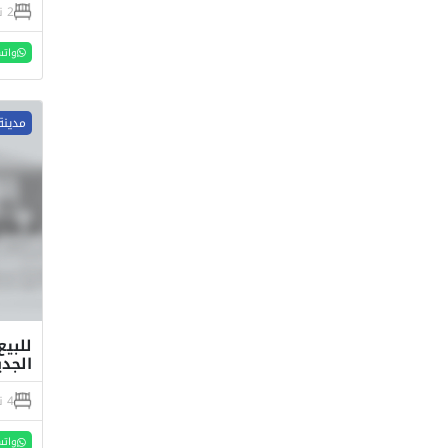
2 نوم
واتس
مدينة
الجد
4 نوم
واتس