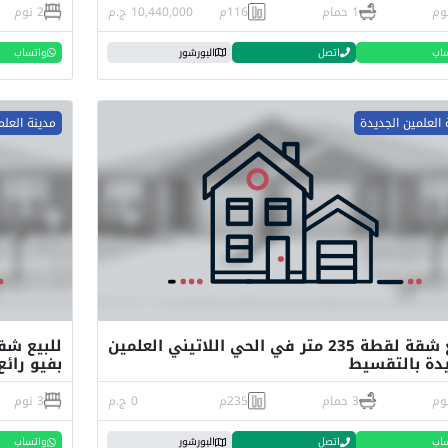
1 حمام
116م
10,440,000 ج.م
2 نوم
اب
اتصل
البورشور
واتساب
 العلمين الجديدة
مدينة العلم
للبيع شقة لقطة 235 متر في الحي اللاتيني العلمين
يدة بالتقسيط
بفيو رائع
3 حمام
235م
0 ج.م
3 نوم
اب
اتصل
البورشور
واتساب