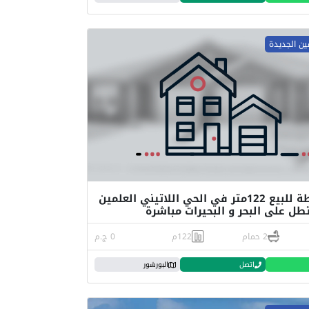
ين الجديدة
شقة لقطة للبيع 122متر في الحي اللاتيني العلمين
طل على البحر و البحيرات مباشرة
2 حمام
122م
0 ج.م
اتصل
البورشور