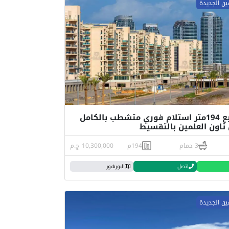
ين الجديدة
شقة للبيع 194متر استلام فوري متشطب بالكامل
تاون العلمين بالتقسيط
3 حمام
194م
10,300,000 ج.م
اتصل
البورشور
ين الجديدة