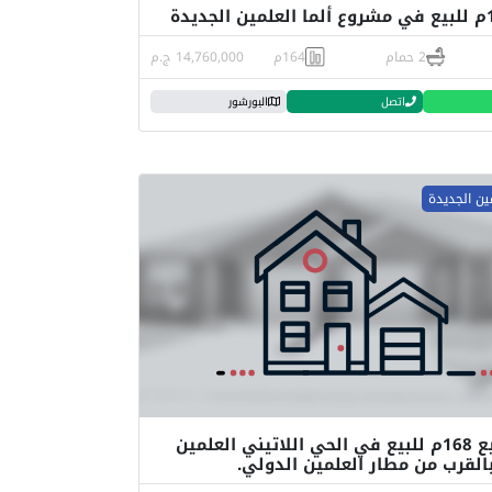
2 حمام
164م
14,760,000 ج.م
اتصل
البورشور
ين الجديدة
شقة للبيع 168م للبيع في الحي اللاتيني العلمين
بالقرب من مطار العلمين الدولي.