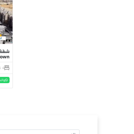
Town مدينة العل
4 نوم
واتس