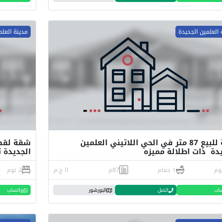
 العلمين الجديدة
مدينة العلم
شقة للبيع 87 متر في الحي اللاتيني العلمين
دة ذات اطلالة مميزه
الجديدة ت
1 حمام
87م
0 ج.م
2 نوم
اب
اتصل
البورشور
واتساب