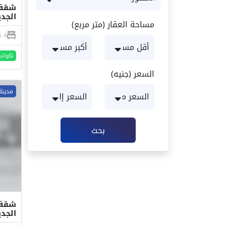
الجدي
مساحة العقار (متر مربع)
4 نوم
واتس
السعر (جنيه)
مدينة
بحث
الجدي