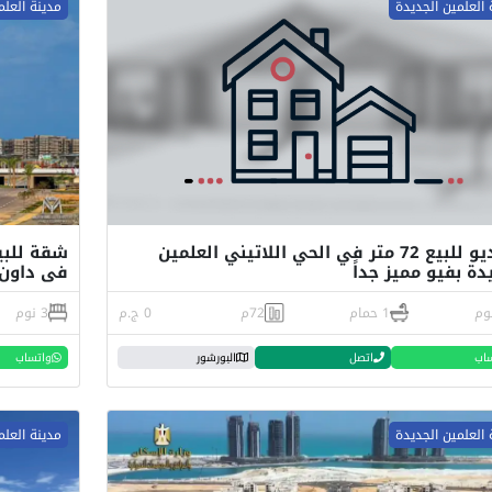
 العلمين الجديدة
مدينة العلم
استديو للبيع 72 متر في الحي اللاتيني العلمين
دة بفيو مميز جداً
فى داون 
1 حمام
72م
0 ج.م
3 نوم
اب
اتصل
البورشور
واتساب
 العلمين الجديدة
مدينة العلم