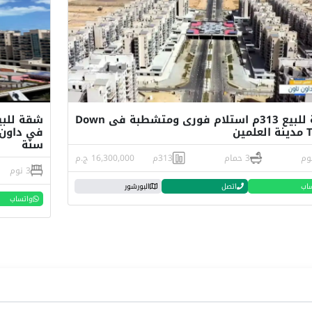
شقة للبيع 313م استلام فورى ومتشطبة فى Down
مين
سنة
3 حمام
313م
16,300,000 ج.م
3 نوم
اب
اتصل
البورشور
واتساب