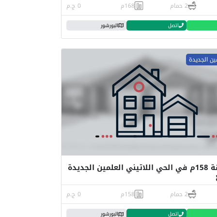
2 حمام
168م
0 ج.م
اتصل
البورشور
ين الجديدة
للبيع شقة 158م في الحي اللاتيني العلمين الجديدة
2 حمام
158م
0 ج.م
اتصل
البورشور