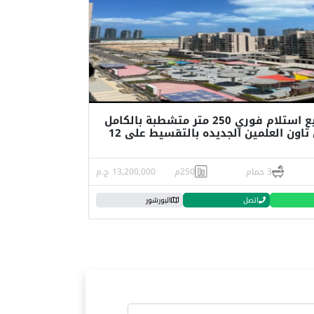
شقة للبيع استلام فوري 250 متر متشطبة بالكامل
في داون تاون العلمين الجديده بالتقسيط على 12
3 حمام
250م
13,200,000 ج.م
اتصل
البورشور