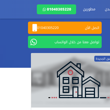
دن
مطورين
01040305220
اتصل الأن
01040305220
تواصل معنا من خلال الواتساب
ين الجديدة