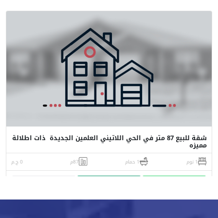
شقة للبيع 87 متر في الحي اللاتيني العلمين الجديدة ذات اطلالة
مميزه
1 نوم
1 حمام
87م
0 ج.م
واتساب
اتصل
البورشور