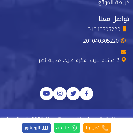
خريطة الموقع
تواصل معنا
01040305220
201040305220
2 هشام لبيب، مكرم عبيد، مدينة نصر
جميع الحقوق محفوظة نيو ستارت © 2026 رقم السجل
الضريبي 223-743-723
اتصل بنا
واتساب
البورشور