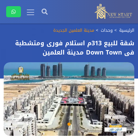
الرئيسية
وحدات
مدينة العلمين الجديدة
شقة للبيع 313م استلام فورى ومتشطبة
فى Down Town مدينة العلمين