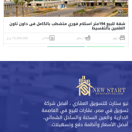
شقة للبيع 194متر استلام فوري متشطب بالكامل فى داون تاون
العلمين بالتقسيط
3 نوم
3 حمام
194م
10,300,000 ج.م
واتساب
اتصل
البورشور
نيو ستارت للتسويق العقاري ، أفضل شركة
تسويق في مصر، عقارات للبيع في العاصمة
الادارية والعين السخنة والساحل الشمالي،
أفضل الأسعار وأنظمة دفع وتسهيلات.