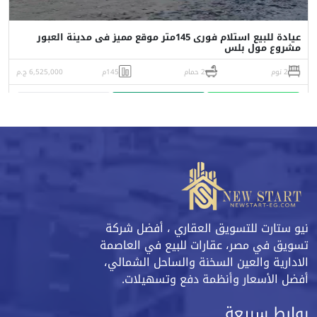
عيادة للبيع استلام فورى 145متر موقع مميز فى مدينة العبور
مشروع مول بلس
2 نوم
2 حمام
145م
6,525,000 ج.م
واتساب
اتصل
البورشور
نيو ستارت للتسويق العقاري ، أفضل شركة
تسويق في مصر، عقارات للبيع في العاصمة
الادارية والعين السخنة والساحل الشمالي،
أفضل الأسعار وأنظمة دفع وتسهيلات.
روابط سريعة