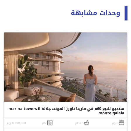
وحدات مشابهة
ستديو للبيع 60م في مارينا تاورز المونت جلالة marina towers il
monte galala
1 نوم
1 حمام
60م
8,000,000 ج.م