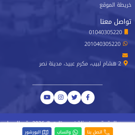
خريطة الموقع
تواصل معنا
01040305220
201040305220
2 هشام لبيب، مكرم عبيد، مدينة نصر
جميع الحقوق محفوظة نيو ستارت © 2026 رقم السجل
الضريبي 223-743-723
اتصل بنا
واتساب
البورشور