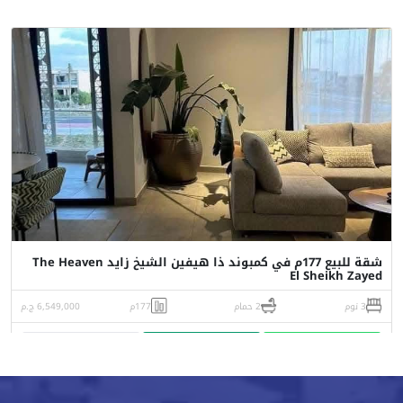
شقة للبيع 177م في كمبوند ذا هيفين الشيخ زايد The Heaven
El Sheikh Zayed
3 نوم
2 حمام
177م
6,549,000 ج.م
واتساب
اتصل
البورشور