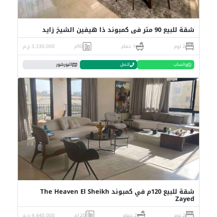
شقة للبيع 90 متر في كمبوند ذا هيفين الشيخ زايد
2 نوم
1 حمام
90م
3,330,000 ج.م
واتساب
اتصل
البورشور
شقة للبيع 120م في كمبوند The Heaven El Sheikh
Zayed
2 نوم
2 حمام
120م
4,440,000 ج.م