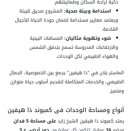
ذكية لراحة السكان وطمأنينتهم.
استدامة وبيئة صحية:
المشروع صديق للبيئة
ويعتمد معايير مستدامة لضمان جودة الحياة للأجيال
القادمة.
ضوء وتهوية مثاليان:
المسافات البينية
والارتفاعات المدروسة تسمح بتدفق الشمس
والهواء الطبيعي لكل الوحدات.
الماستر بلان في "ذا هيفين" يجمع بين الخصوصية، الجمال
الطبيعي، والخدمات المتكاملة لتقديم أسلوب حياة متوازن
ومتميز.
أنواع ومساحة الوحدات في كمبوند ذا هيفين
يمتد كمبوند ذا هيفين الشيخ زايد
على مساحة 5 فدان
ويضم
16
عمارة، تتكون كل عمارة من
دور أرضي + 3