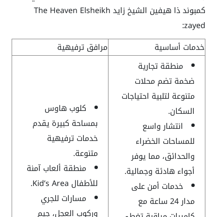
كمبوند ذا هيفين الشيخ زايد The Heaven Elsheikh
zayed:
خدمات أساسية
مرافق ترفيهية
منطقة تجارية
ضخمة تضم محلات
متنوعة لتلبية احتياجات
كلوب هاوس
السكان.
بمساحة كبيرة يقدم
انتشار واسع
خدمات ترفيهية
للمساحات الخضراء
متنوعة.
والحدائق، مما يوفر
منطقة ألعاب آمنة
أجواء هادئة وجمالية.
للأطفال Kid’s Area.
خدمات أمن على
مسارات للجري
مدار 24 ساعة مع
وركوب العجل، جيم
كاميرات مراقبة تغطي