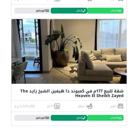
واتساب
اتصل
البورشور
شقة للبيع 177م في كمبوند ذا هيفين الشيخ زايد The
Heaven El Sheikh Zayed
3 نوم
2 حمام
177م
6,549,000 ج.م
واتساب
اتصل
البورشور