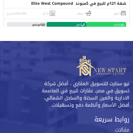
شقة 121م للبيع في كمبوند Elite West Compound
2 نوم
1 حمام
121م
6,050,000 ج.م
واتساب
اتصل
البورشور
نيو ستارت للتسويق العقاري ، أفضل شركة
تسويق في مصر، عقارات للبيع في العاصمة
الادارية والعين السخنة والساحل الشمالي،
أفضل الأسعار وأنظمة دفع وتسهيلات.
روابط سريعة
مقالات