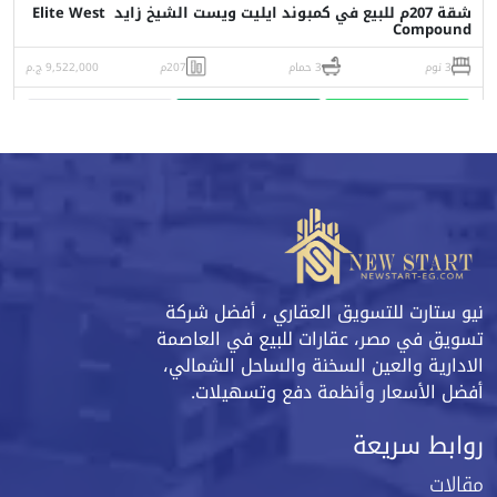
شقة 207م للبيع في كمبوند ايليت ويست الشيخ زايد Elite West
Compound
3 نوم
3 حمام
207م
9,522,000 ج.م
واتساب
اتصل
البورشور
نيو ستارت للتسويق العقاري ، أفضل شركة
تسويق في مصر، عقارات للبيع في العاصمة
الادارية والعين السخنة والساحل الشمالي،
أفضل الأسعار وأنظمة دفع وتسهيلات.
روابط سريعة
مقالات