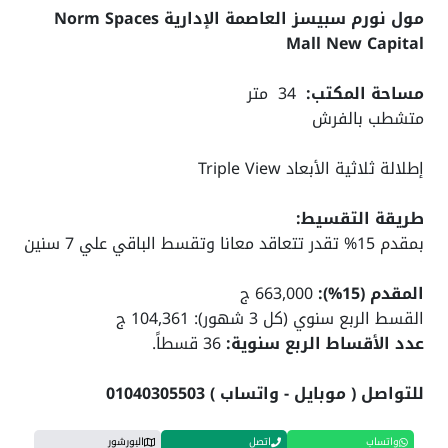
مول نورم سبيسز العاصمة الإدارية Norm Spaces
Mall New Capital
مساحة المكتب:
34 متر
متشطب بالفرش
إطلالة ثلاثية الأبعاد Triple View
طريقة التقسيط:
بمقدم 15% تقدر تتعاقد معانا وتقسط الباقي علي 7 سنين
المقدم (15%):
663,000 ج
القسط الربع سنوي (كل 3 شهور): 104,361 ج
عدد الأقساط الربع سنوية:
36 قسطاً.
للتواصل ( موبايل - واتساب ) 01040305503
واتساب
اتصل
البورشور