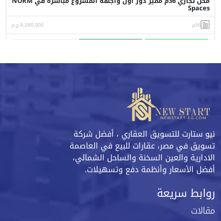
محل تجاري 36م مميز دور اول واجهه المشروع مباشره في NORM
Spaces
36م
8,280,000 ج.م
واتساب
اتصل
البورشور
نيو ستارت للتسويق العقاري ، أفضل شركة
تسويق في مصر، عقارات للبيع في العاصمة
الادارية والعين السخنة والساحل الشمالي،
أفضل الأسعار وأنظمة دفع وتسهيلات.
روابط سريعة
مقالات