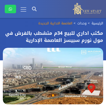
الرئيسية
وحدات
العاصمة الادارية الجديدة
مكتب اداري للبيع 34م متشطب بالفرش في
مول نورم سبيسز العاصمة الإدارية