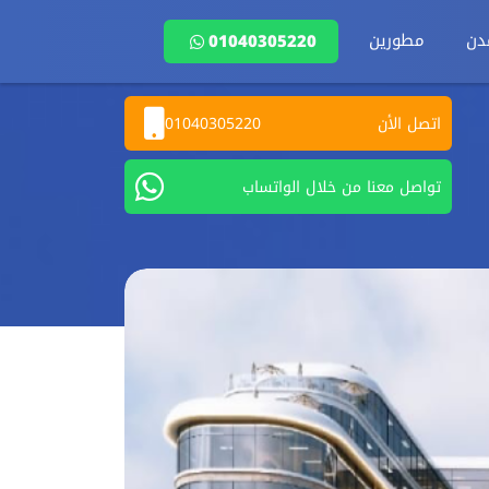
دن
مطورين
01040305220
اتصل الأن
01040305220
تواصل معنا من خلال الواتساب