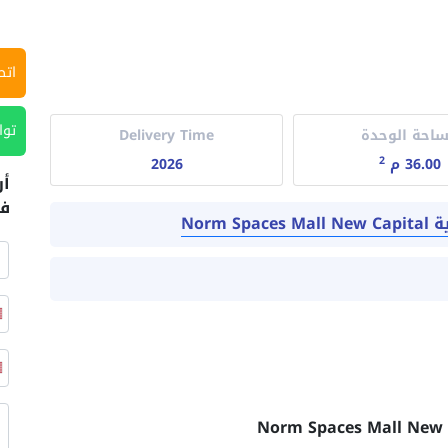
اتص
توا
احة الوحدة
Delivery Time
2
36.00 م
2026
أر
في
Norm