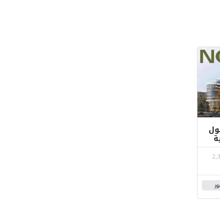
ي مول
ة
2,
ور