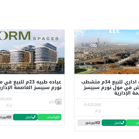
مكتب اداري للبيع 34م متشطب
عياده طبيه 23م للبيع ف
ش في مول نورم سبيسز
نورم سبيسز العاصمة الإداري
مة الإدارية
300,000
23م
4,420,000
ج.م
ج.م
واتساب
اتصل
البورش
اب
اتصل
البورشور