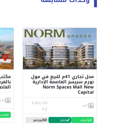
محل تجاري 41م للبيع في مول
نورم سبيسز العاصمة الإدارية
بالفر
Norm Spaces Mall New
العاص
Capital
34م
9,460,100
41م
ج.م
واتس
واتساب
اتصل
البورشور