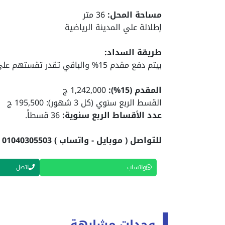
مساحة المحل:
36 متر
إطلالة علي
المدينة الرياضية
طريقة السداد:
بيتم دفع مقدم 15% والباقي تقدر تقستهم علي 9 سنوات.
المقدم (15%):
1,242,000 ج
القسط الربع سنوي (كل 3 شهور): 195,500 ج
عدد الأقساط الربع سنوية:
36 قسطاً.
للتواصل ( موبايل - واتساب ) 01040305503
واتساب
اتصل
وحدات مشابهة