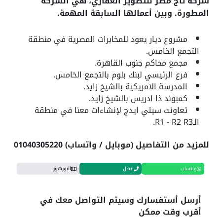
شركة تاج مصر للتطوير العقاري، هي الشركة
المطورة. وبين أعمالها السابقة المهمة.
مشروع ديار يعود للمخابرات المصرية في منطقة
التجمع الخامس.
مجمع محاكم جنوب القاهرة.
فرع الرئيسي لبنك بلوم بالتجمع الخامس.
المدرسة الامريكية بالشيخ زايد.
كمبوند ذا ادريس بالشيخ زايد.
تعاونت سيتي ايدج لإنشاءات معنا في منطقة
الـR1 - R2 R3.
للمزيد من التفاصيل (موبايل / واتساب) 01040305220
واتساب
اتصل
البورشور
أرسل أستفسارك وسيتم التواصل معك في
أقرب وقت ممكن