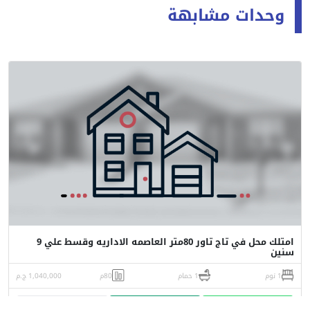
وحدات مشابهة
امتلك محل في تاج تاور 80متر العاصمه الاداريه وقسط علي 9
سنين
1 نوم
1 حمام
80م
1,040,000 ج.م
واتساب
اتصل
البورشور