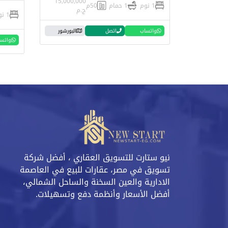
15,000,000
1 نوم
1 حمام
50م
ج.م
1 نوم
واتساب
اتصل
البورشور
واتس
نيو ستارت للتسويق العقاري ، أفضل شركة
تسويق في مصر، عقارات للبيع في العاصمة
الادارية والعين السخنة والساحل الشمالي،
أفضل الأسعار وأنظمة دفع وتسهيلات.