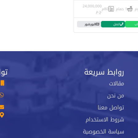
24,000,000
1 حمام
80م
ج.م
اب
اتصل
البورشور
روابط سريعة
توا
مقالات
من نحن
تواصل معنا
شروط الاستخدام
سياسة الخصوصية