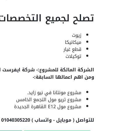
تصلح لجميع التخصصات:
زيوت
ميكانيكا
قطع غيار
توكيلات
الشركة المالكة للمشروع:- شركة ايفرست ل
ومن اهم اعمالها السابقة:-
مشروع مونتانا في نيو زايد.
مشروع تريو مول التجمع الخامس
مشروع مول E12 القاهرة الجديدة
للتواصل ( موبايل - واتساب ) 01040305220