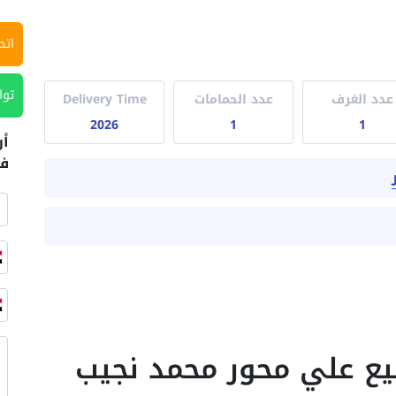
اتص
توا
عدد الغرف
عدد الحمامات
Delivery Time
2026
1
1
أر
في
بيع علي محور محمد نجيب