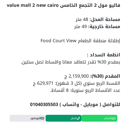
فاليو مول 2 التجمع الخامس value mall 2 new cairo
مساحة المحل:
48 متر
مساحة خارجية:
49 متر
إطلالة منطقة الطعام Food Court View
انظمة السداد :
بمقدم 30% تقدر تتعاقد معانا واقساط تصل سنتين.
المقدم (30%):
2,159,900 ج
القسط الربع سنوي (كل 3 شهور): 629,971 ج
عدد الأقساط الربع سنوية: 8 أقساط.
للتواصل ( موبايل - واتساب ) 01040305503
واتساب
اتصل
البورشور