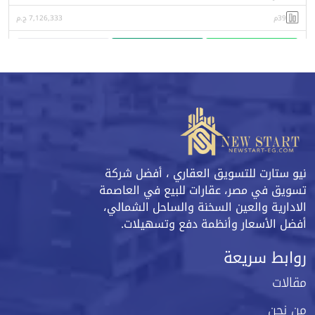
39م
7,126,333 ج.م
واتساب
اتصل
البورشور
نيو ستارت للتسويق العقاري ، أفضل شركة
تسويق في مصر، عقارات للبيع في العاصمة
الادارية والعين السخنة والساحل الشمالي،
أفضل الأسعار وأنظمة دفع وتسهيلات.
روابط سريعة
مقالات
من نحن