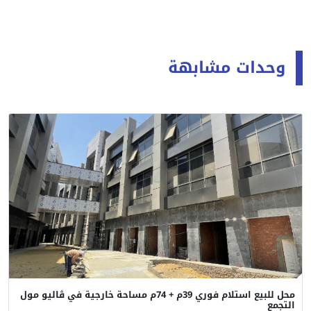
وحدات مشابهة
محل للبيع استلام فوري 39م + 74م مساحة خارجية في ڤاليو مول
التجمع