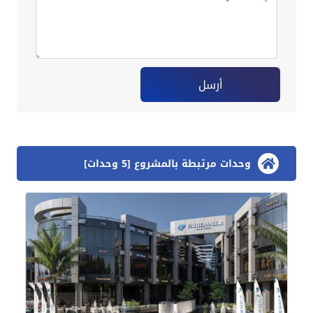
أرسل
وحدات مرتبطة بالمشروع [5 وحدات]