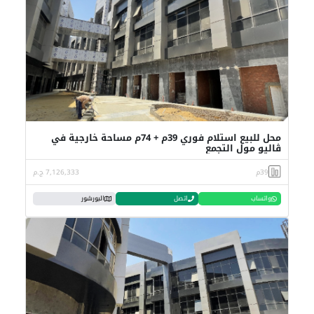
محل للبيع استلام فوري 39م + 74م مساحة خارجية في
ڤاليو مول التجمع
39م
7,126,333 ج.م
واتساب
اتصل
البورشور