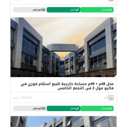
واتساب
اتصل
البورشور
محل 48م + 49م مساحة خارجية للبيع استلام فوري في
فاليو مول 2 في التجمع الخامس
48م
7,199,667 ج.م
واتساب
اتصل
البورشور