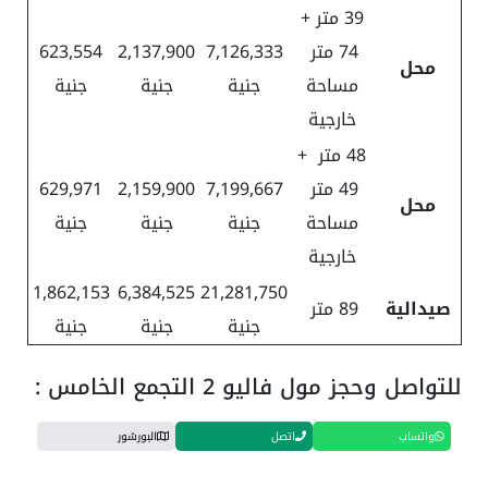
39 متر +
74 متر
7,126,333
2,137,900
623,554
محل
مساحة
جنية
جنية
جنية
خارجية
48 متر +
49 متر
7,199,667
2,159,900
629,971
محل
مساحة
جنية
جنية
جنية
خارجية
1,862,153
6,384,525
21,281,750
صيدالية
89 متر
جنية
جنية
جنية
للتواصل وحجز مول فاليو 2 التجمع الخامس :
واتساب
اتصل
البورشور