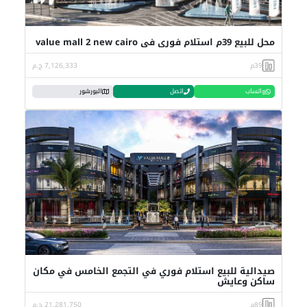
محل للبيع 39م استلام فوري في value mall 2 new cairo
39م
7,126,333 ج.م
واتساب
اتصل
البورشور
صيدالية للبيع استلام فوري في التجمع الخامس في مكان
ساكن وعايش
89م
21,281,750 ج.م