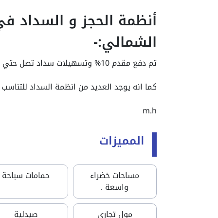
أنظمة الحجز و السداد ف
الشمالي:-
تم دفع مقدم 10% وتسهيلات سداد تصل حتي 6 سنوات بدون فوائد.
كما انه يوجد العديد من انظمة السداد للتناسب 
m.h
المميزات
مساحات خضراء
حمامات سباحة
واسعة .
مول تجاري
صيدلية