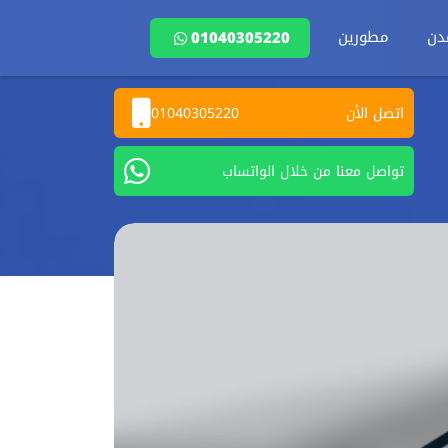
دن
مطورين
01040305220
اتصل الأن
01040305220
تواصل معنا من خلال الواتساب