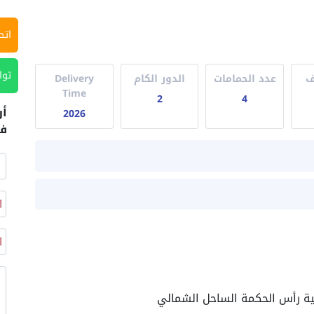
اتص
توا
ف
عدد الحمامات
الدور الكام
Delivery
Time
2
4
أر
2026
في