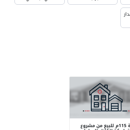
ار
شالية 115م للبيع من مشروع