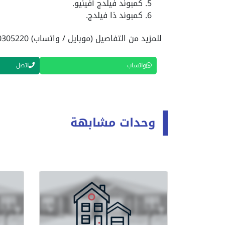
كمبوند فيلدج أفينيو.
كمبوند ذا فيلدج.
للمزيد من التفاصيل (موبايل / واتساب) 01040305220
واتساب
اتصل
وحدات مشابهة