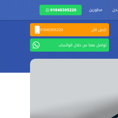
دن
مطورين
01040305220
اتصل الأن
01040305220
تواصل معنا من خلال الواتساب