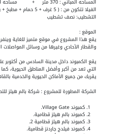
المساحه المباني : 370 متر + مساحه الارض: 700 متر
الفيلا تتكون من : ( 5 غرف + 5 حمام + مطبخ + ريسبشن + جاردن خاص )
التشطيب: نصف تشطيب
الموقع :
يقع هذا المشروع في موقع متميز للغاية وينفر
والقطار الأحادي وغيرها من وسائل المواصلات ال
يقع الكمبوند داخل مدينة السادس من أكتوبر ع
التي تعد من أكبر وأفضل المناطق الحيوية، كما
يقربك من جميع الأماكن الحيوية والخدمية بالقاه
الشركة المطورة للمشروع : شركة بالم هيلز للتط
كمبوند Village Gate.
كمبوند بالم هيلز قطامية.
كمبوند بالم هيلز قطامية 2.
كمبوند فيلدج جاردنز قطامية.