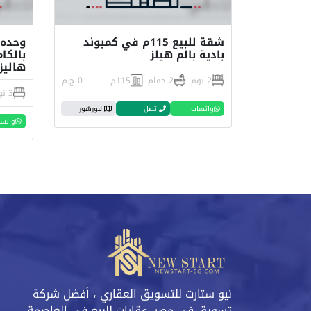
شقة للبيع 115م في كمبوند
وحده 
بادية بالم هيلز
بالكا
هاليز 
2 نوم
2 حمام
115م
0 ج.م
3 نوم
واتساب
اتصل
البورشور
واتس
نيو ستارت للتسويق العقاري ، أفضل شركة
تسويق في مصر، عقارات للبيع في العاصمة