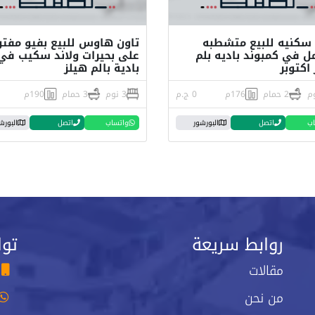
سكنيه للبيع متشطبه
تاون هاوس للبيع بفيو مفتو
مل في كمبوند باديه بلم
على بحيرات ولاند سكيب في
اكتوبر
بادية بالم هيلز
2 حمام
176م
0 ج.م
3 نوم
3 حمام
190م
اب
اتصل
البورشور
واتساب
اتصل
البورش
روابط سريعة
توا
مقالات
من نحن