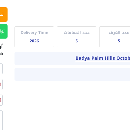
اتص
توا
عدد الغرف
عدد الحمامات
Delivery Time
2026
5
5
أر
في