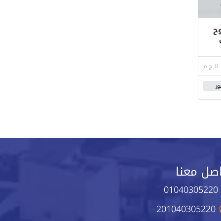
ح
0 ج.م
ور
صل معنا
01040305220
201040305220