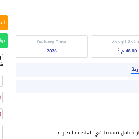
اتص
توا
احة الوحدة
Delivery Time
2
48.00 م
2026
أر
في
رية