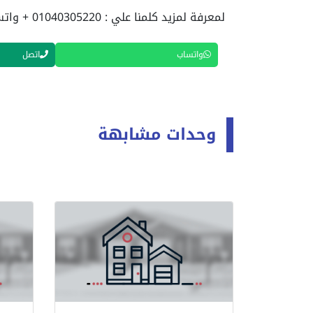
لمعرفة لمزيد كلمنا علي :
01040305220
+ وات
واتساب
اتصل
وحدات مشابهة