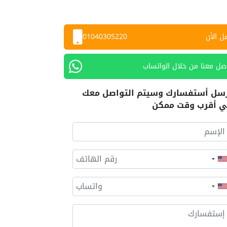
ل الأن
01040305220
صل معنا من خلال الواتساب
سل أستفسارك وسيتم التواصل معك
 أقرب وقت ممكن