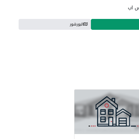
س اب
البورشور