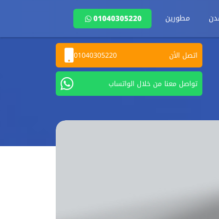
دن
مطورين
01040305220
اتصل الأن
01040305220
تواصل معنا من خلال الواتساب