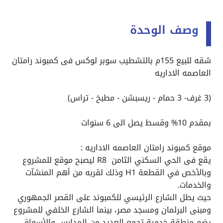
وصف الوحدة
شقه للبيع 155م بالتشطيب سوبر لوكس فى كمبوند رامتان
العاصمه الاداريه
(3 غرف- 3 حمام - ريسبشن - مطبخ - تراس)
بمقدم 10% وقسط يصل الى 6 سنوات
موقع كمبوند رامتان العاصمه الاداريه :
يقع فى الحي السكني الثامن R8 ليصبح موقع للمشروع
وبالأخص في القطعة H1 وذلك لقربه من أهم المنشآت
والخدمات.
حيث يطل الشارع الرئيسي للكمبوند على القصر الجمهوري
ومبنى البرلمان ومسجد مصر، بينما الشارع الخلفي للمشروع
يضم منطقة خدمية تجمع العديد من المدارس والأسواق