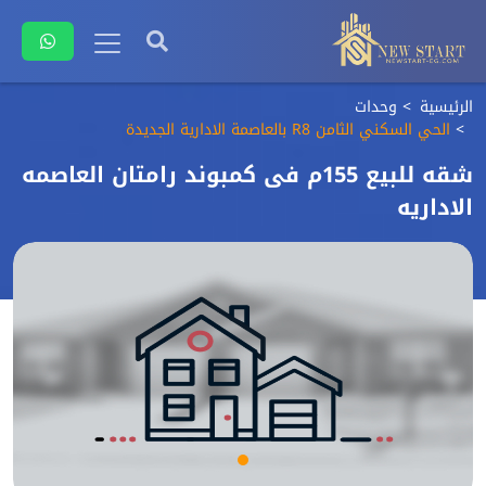
الرئيسية
وحدات
الحي السكني الثامن R8 بالعاصمة الادارية الجديدة
شقه للبيع 155م فى كمبوند رامتان العاصمه
الاداريه