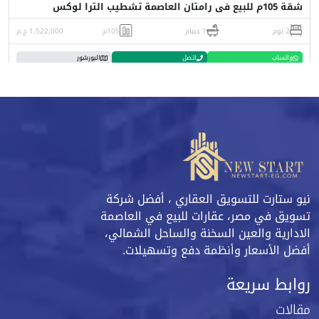
شقة 105م للبيع فى رامتان العاصمة تشطيب الترا لوكس
2 نوم
1 حمام
105م
1,522,000 ج.م
واتساب
اتصل
البورشور
نيو ستارت للتسويق العقاري ، أفضل شركة
تسويق في مصر، عقارات للبيع في العاصمة
الادارية والعين السخنة والساحل الشمالي،
أفضل الأسعار وأنظمة دفع وتسهيلات.
روابط سريعة
مقالات