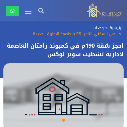
الرئيسية
وحدات
الحي السكني الثامن R8 بالعاصمة الادارية الجديدة
احجز شقة 190م في كمبوند رامتان العاصمة
لادارية تشطيب سوبر لوكس