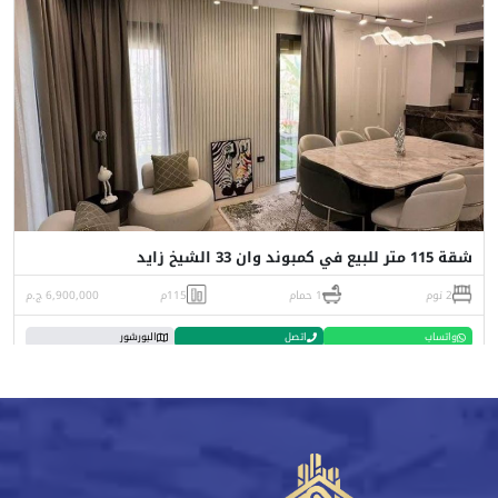
شقة 115 متر للبيع في كمبوند وان 33 الشيخ زايد
2 نوم
1 حمام
115م
6,900,000 ج.م
واتساب
اتصل
البورشور