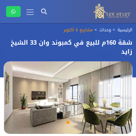
الرئيسية
وحدات
مشاريع 6 أكتوبر
شقة 160م للبيع في كمبوند وان 33 الشيخ
زايد