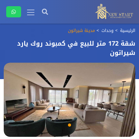
الرئيسية
وحدات
مدينة شيراتون
شقة 172 متر للبيع في كمبوند روك يارد
شيراتون