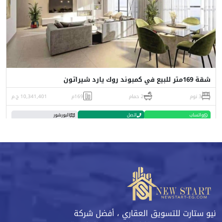
شقة 169متر للبيع في كمبوند روك يارد شيراتون
3 نوم
2 حمام
169م
10,341,401 ج.م
واتساب
اتصل
البورشور
نيو ستارت للتسويق العقاري ، أفضل شركة