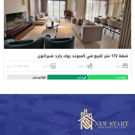
شقة 172 متر للبيع في كمبوند روك يارد شيراتون
3 نوم
2 حمام
172م
13,244,336 ج.م
واتساب
اتصل
البورشور