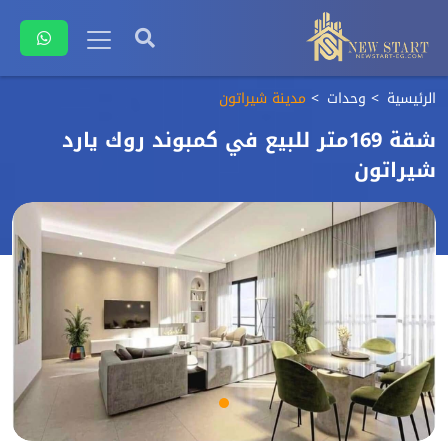
الرئيسية
وحدات
مدينة شيراتون
شقة 169متر للبيع في كمبوند روك يارد
شيراتون