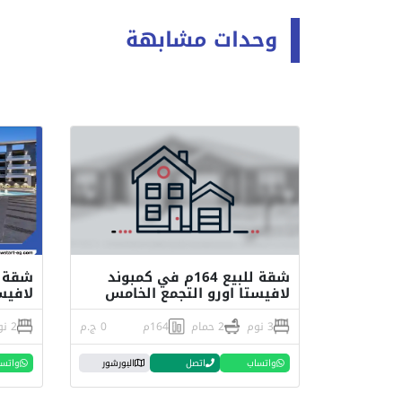
وحدات مشابهة
شقة للبيع 164م في كمبوند
لافيستا اورو التجمع الخامس
لافيس
3 نوم
2 حمام
164م
0 ج.م
2 نوم
واتساب
اتصل
البورشور
واتس