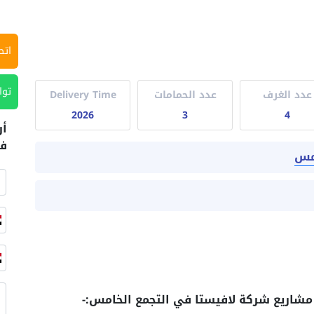
اتص
توا
عدد الغرف
عدد الحمامات
Delivery Time
2026
3
4
أر
في
امس
 مشاريع شركة لافيستا في التجمع الخامس:-