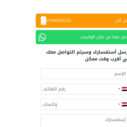
ل الأن
01040305220
صل معنا من خلال الواتساب
سل أستفسارك وسيتم التواصل معك
 أقرب وقت ممكن