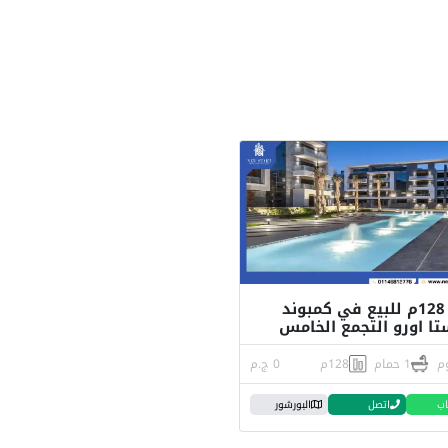
شقة 128م للبيع في كمبوند
تا اورو التجمع الخامس
1 حمام
128م
0 ج.م
اب
اتصل
البورشور