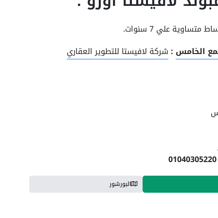
وند لافيستا اورو :
جمع الخامس
:
شركة لافيستا للتطوير العقاري
مس
البورشور