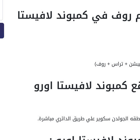
قة للبيع 215م + 36م روف في كمبوند لافيستا
كمبوند لافيستا اورو
طقه الجولدن سكوير علي طريق الدائري مباشرة.