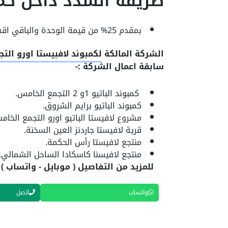
طريقة السدد داخل كمب
بمقدم 25% من قيمة الوحدة والباقي اقساط متساوية علي 7 سنوات.
الشركة المالكة
لكمبوند لافبيستا اورو الت
سابقة اعمال الشركة :-
كمبوند الباتيو 1و 2 التجمع الخامس.
كمبوند الباتيو برايم الشروق.
مشروع لافيستا الباتيو اورو التجمع الخا
قرية لافيستا جاردنز العين السخنة.
منتجع لافيستا رأس الحكمة.
منتجع لافيسنا كاسكادا الساحل الشمالي.
للمزيد من التفاصيل ( موبايل - واتساب ) 01040305220
واتساب
اتصل