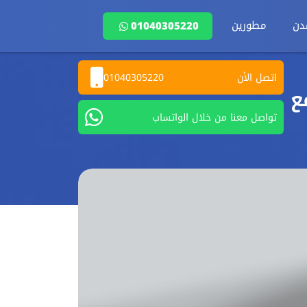
دن
مطورين
01040305220
اتصل الأن
01040305220
مع
تواصل معنا من خلال الواتساب