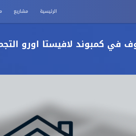
الرئيسية
مشاريع
م
بيع 215م + 36م روف في كمبوند لافيستا اورو التج