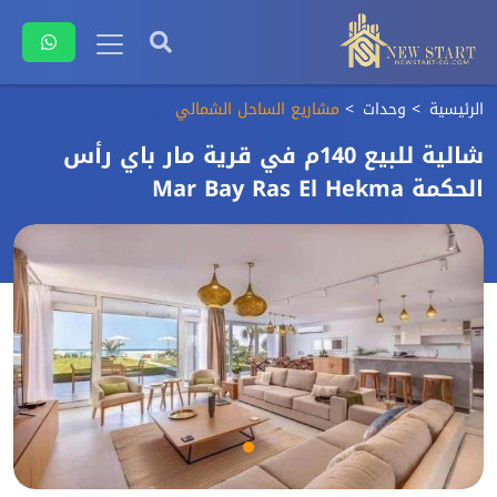
الرئيسية
وحدات
مشاريع الساحل الشمالي
شالية للبيع 140م في قرية مار باي رأس
الحكمة Mar Bay Ras El Hekma