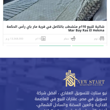
شالية للبيع 110م متشطب بالكامل في قرية مار باي رأس الحكمة
Mar Bay Ras El Hekma
2 نوم
1 حمام
110م
13,568,000 ج.م
واتساب
اتصل
البورشور
نيو ستارت للتسويق العقاري ، أفضل شركة
تسويق في مصر، عقارات للبيع في العاصمة
الادارية والعين السخنة والساحل الشمالي،