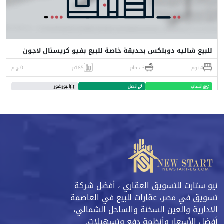
للبيع شاليه دوبلكس بحديقة خاصة للبيع بفيو كريستال لاجون
4 نوم
3 حمام
185م
0 ج.م
واتساب
اتصل
البورشور
نيو ستارت للتسويق العقاري ، أفضل شركة
تسويق في مصر، عقارات للبيع في العاصمة
الادارية والعين السخنة والساحل الشمالي،
أفضل الأسعار وأنظمة دفع وتسهيلات.