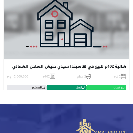
شالية 102م للبيع في هاسيندا سيدي حنيش الساحل الشمالي
2 نوم
2 حمام
102م
12,000,000 ج.م
واتساب
اتصل
البورشور