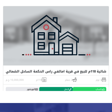
شالية 118م للبيع في قرية امالفي راس الحكمة الساحل الشمالي
3 نوم
2 حمام
118م
10,000,000 ج.م
واتساب
اتصل
البورشور