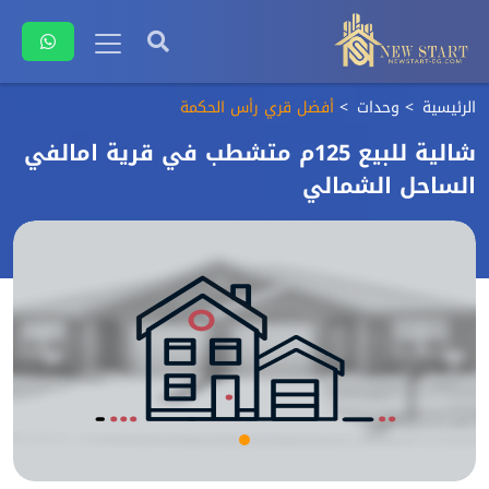
الرئيسية
وحدات
أفضل قري رأس الحكمة
شالية للبيع 125م متشطب في قرية امالفي
الساحل الشمالي