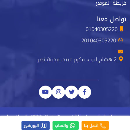
خريطة الموقع
تواصل معنا
01040305220
201040305220
2 هشام لبيب، مكرم عبيد، مدينة نصر
جميع الحقوق محفوظة نيو ستارت © 2026 رقم السجل
الضريبي 223-743-723
اتصل بنا
واتساب
البورشور