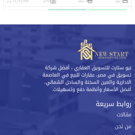
3 نوم
3 حمام
159م
13,773,098 ج.م
واتساب
اتصل
البورشور
نيو ستارت للتسويق العقاري ، أفضل شركة
تسويق في مصر، عقارات للبيع في العاصمة
الادارية والعين السخنة والساحل الشمالي،
أفضل الأسعار وأنظمة دفع وتسهيلات.
روابط سريعة
مقالات
من نحن