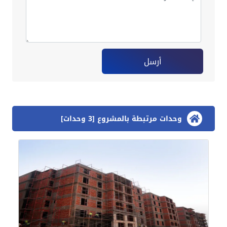
أرسل
وحدات مرتبطة بالمشروع [3 وحدات]