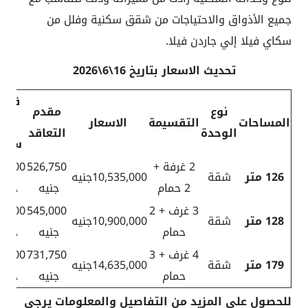
جميع الأذواق والاحتياجات من شقق سكنية وفلل من
سكاي فيلا إلي جاردن فيلا.
تحديث الاسعار بتاريخ 16\6\2026
قسط
نوع
مقدم
المساحات
التقسيمة
الاسعار
ربع
الوحدة
التعاقد
سنو
2 غرفة +
526,750
3,000
126 متر
شقة
10,535,000جنيه
2 حمام
جنيه
جني
3 غرف + 2
545,000
4,000
128 متر
شقة
10,900,000جنيه
حمام
جنيه
جني
4 غرف + 3
731,750
5,000
179 متر
شقة
14,635,000جنيه
حمام
جنيه
جني
للحصول على المزيد من التفاصيل والمعلومات يرجى