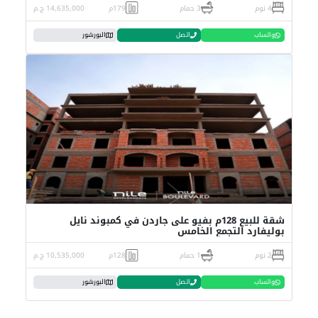
4 نوم
3 حمام
179م
14,635,000 ج.م
واتساب
اتصل
البورشور
شقة للبيع 128م بفيو على جاردن في كمبوند نايل
بوليفارد التجمع الخامس
2 نوم
1 حمام
128م
10,535,000 ج.م
واتساب
اتصل
البورشور