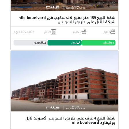
شقة للبيع 159 متر بفيو لاندسكيب فى nile bouelvard
شركة النيل على طريق السويس
3 نوم
3 حمام
159م
13,773,098 ج.م
واتساب
اتصل
البورشور
شقة للبيع 4 غرف على طريق السويس كمبوند نايل
بوليفارد nile boulevard