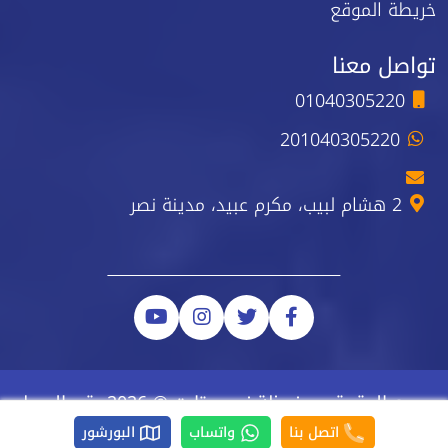
خريطة الموقع
تواصل معنا
01040305220
201040305220
2 هشام لبيب، مكرم عبيد، مدينة نصر
جميع الحقوق محفوظة نيو ستارت © 2026 رقم السجل
الضريبي 223-743-723
اتصل بنا
واتساب
البورشور