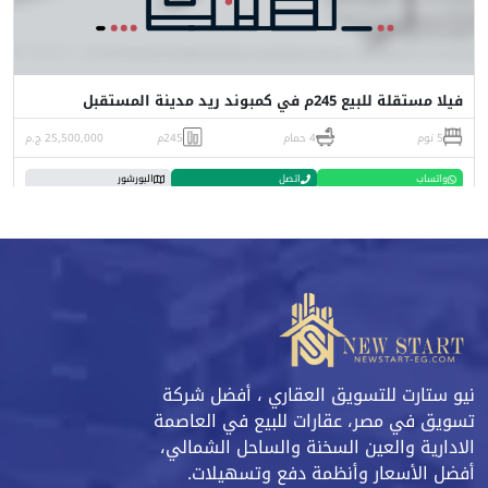
فيلا مستقلة للبيع 245م في كمبوند ريد مدينة المستقبل
5 نوم
4 حمام
245م
25,500,000 ج.م
واتساب
اتصل
البورشور
نيو ستارت للتسويق العقاري ، أفضل شركة
تسويق في مصر، عقارات للبيع في العاصمة
الادارية والعين السخنة والساحل الشمالي،
أفضل الأسعار وأنظمة دفع وتسهيلات.