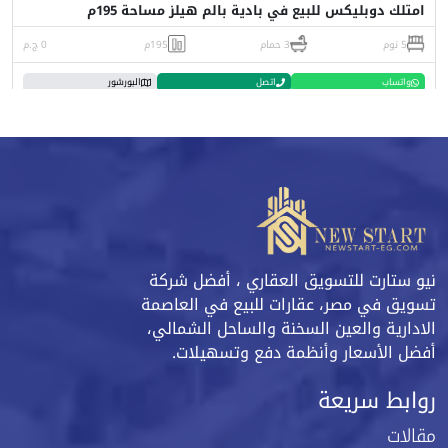
امتلك دوبليكس للبيع في بادية بالم هيلز مساحة 195م
5 نوم
3 حمام
195م
0 ج.م
واتساب
اتصل
البورشور
نيو ستارت للتسويق العقاري ، أفضل شركة
تسويق في مصر، عقارات للبيع في العاصمة
الادارية والعين السخنة والساحل الشمالي،
أفضل الأسعار وأنظمة دفع وتسهيلات.
روابط سريعة
مقالات