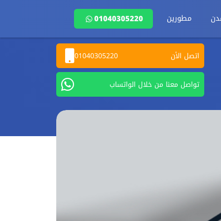
دن
مطورين
01040305220
اتصل الأن
01040305220
تواصل معنا من خلال الواتساب