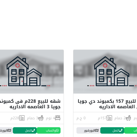
شقة للبيع 157 بكمبوند دي جويا
شقه للبيع 228م فى كم
جويا 3 العاصمه الاداريه
2 حمام
157م
0 ج.م
4 نوم
3 حمام
228م
اب
اتصل
البورشور
واتساب
اتصل
البورش