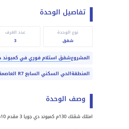
تفاصيل الوحدة
نوع الوحدة
عدد الغرف
شقق
3
شقق استلام فوري في كمبوند دي جويا 3 العاصمة الإدارية Capital
المشروع
المنطقة
الحي السكني السابع R7 العاصمة الادارية الجديدة
وصف الوحدة
امتلك شقتك 130م كمبوند دي جويا 3 مقدم 10%