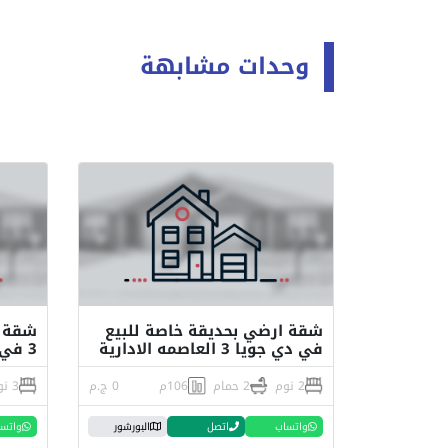
وحدات مشابهة
شقة ارضي بحديقة خاصة للبيع
في دي جويا 3 العاصمه الادارية
3 في العاصمه الاداريه
2 نوم
2 حمام
106م
0 ج.م
3 نوم
واتساب
اتصل
البورشور
واتس