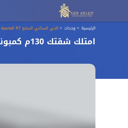
الرئيسية
وحدات
الحي السكني السابع R7 العاصمة الادارية الجديدة
امتلك شقتك 130م كمبوند دي جويا 3 مقدم 10%