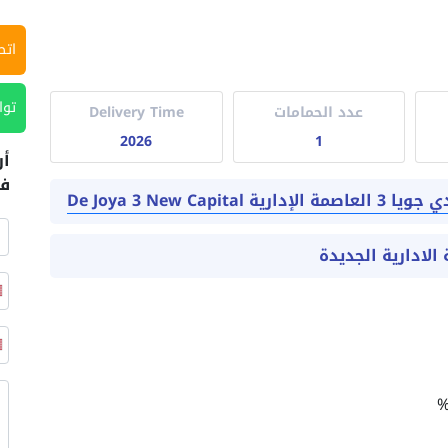
اتص
توا
عدد الحمامات
Delivery Time
2026
1
أر
في
De Joya 3 New 