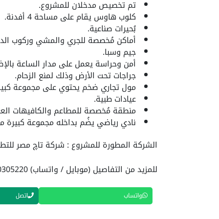
تم تخصيص مدخلان للمشروع.
كلوب هاوس يقام على مساحة 4 أفدنة.
بُحيرات صناعية.
أماكن مُخصصة للجري والمشي وركوب الدر
جيم وسبا.
أمن وحراسة يعمل على مدار الساعة بالإضاف
جراجات تحت الأرض وذلك لمنع الزحام.
مول تجاري ضخم يحتوي على مجموعة كبيرة م
عيادات طبية.
منطقة مُخصصة للمطاعم والكافيهات العا
نادي رياضي يضُم بداخله مجموعة كبيرة من
الشركة المطورة للمشروع : شركة تاچ مصر للتطو
للمزيد من التفاصيل (موبايل / واتساب) 01040305220
واتساب
اتصل