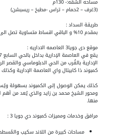
مساحه الشقه:- 130م
(3غرف – 2حمام – تراس -مطبخ – ريسبشن)
طريقة السداد :
بمقدم 10% و الباقي اقساط متساوية تصل الى 10 سنوات وبدون فوائد
موقع دى جويا3 العاصمه الاداريه :
الإدارية بالقُرب من الحي الدبلوماسي والقصر 
كمبوند ذا كابيتال واي العاصمة الإدارية وكذلك 
كذلك يمكن الوصول إلى الكمبوند بسهولة ويُسر و
ومحور الشيخ محمد بن زايد والذي يُعد من أهم ال
منها.
مرافق وخدمات ومميزات كمبوند دي جويا 3 :
مساحات كبيرة من اللاند سكيب والمُسطحا