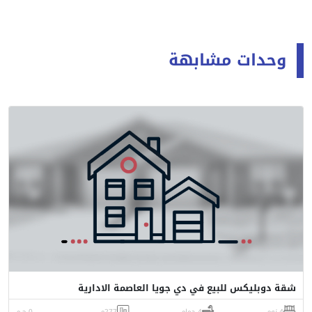
وحدات مشابهة
شقة دوبليكس للبيع في دي جويا العاصمة الادارية
4 نوم
4 حمام
277م
0 ج.م