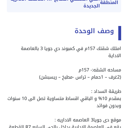
المنطقة
الجديدة
وصف الوحدة
امتلك شقتك 157م في كمبوند دي جويا 3 بالعاصمة
الاداية
مساحه الشقه:- 157م
(2غرف – 1حمام – تراس -مطبخ – ريسبشن)
طريقة السداد :
بمقدم 10% و الباقي اقساط متساوية تصل الى 10 سنوات
وبدون فوائد
موقع دى جويا3 العاصمه الاداريه :
يقع في العاصمة الإدارية بداخل بالحي السابع R7 القطعة