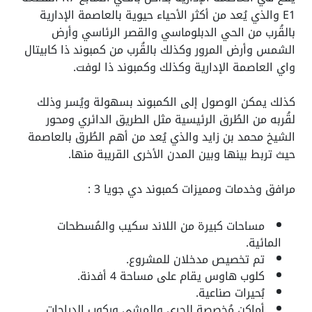
E1 والذي يُعد من أكثر الأحياء حيوية بالعاصمة الإدارية
بالقُرب من الحي الدبلوماسي والقصر الرئاسي وأرض
الشمس وأرض المرور وكذلك بالقُرب من كمبوند ذا كابيتال
واي العاصمة الإدارية وكذلك وكمبوند ذا لوفت.
كذلك يمكن الوصول إلى الكمبوند بسهولة ويُسر وذلك
لقُربه من الطُرق الرئيسية مثل الطريق الدائري ومحور
الشيخ محمد بن زايد والذي يُعد من أهم الطُرق بالعاصمة
حيث تربط بينها وبين المدن الأخرى القريبة منها.
مرافق وخدمات ومميزات كمبوند دي جويا 3 :
مساحات كبيرة من اللاند سكيب والمُسطحات
المائية.
تم تخصيص مدخلان للمشروع.
كلوب هاوس يقام على مساحة 4 أفدنة.
بُحيرات صناعية.
أماكن مُخصصة للجري والمشي وركوب الدراجات.