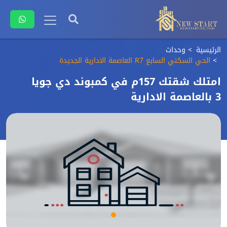
الرئيسية
وحدات
الحي السكني السابع R7 العاصمة الادارية الجديدة
امتلك شقتك 157م في كمبوند دي جويا
3 بالعاصمة الادارية