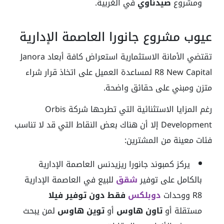
ومشروع
صيدناوي
في الغربية.
عيوب مشروع جانورا العاصمة الإدارية
تقتضي الأمانة الاستثمارية استعراض كافة أبعاد Janora
R8 New Capital لمساعدة العميل على اتخاذ قرار شراء
متزن ومبني على حقائق واضحة.
رغم المزايا الاستثنائية التي تطرحها شركة Orbis
Development إلا أن هناك بعض النقاط التي قد لا تناسب
فئات معينة من المشترين:
يركز كمبوند جانورا ريزيدنس العاصمة الإدارية
بالكامل على توفير
شقق
للبيع في العاصمة الإدارية
R8 ووحدات
دوبلكس
فقط
دون توفير فيلا
مستقلة أو
تاون هاوس
أو
توين هاوس
لمن يبحث