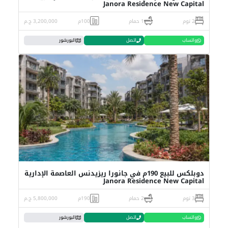
Janora Residence New Capital
2 نوم
1 حمام
100م
3,200,000 ج.م
واتساب
اتصل
البورشور
دوبلكس للبيع 190م في جانورا ريزيدنس العاصمة الإدارية
Janora Residence New Capital
3 نوم
2 حمام
190م
5,800,000 ج.م
واتساب
اتصل
البورشور