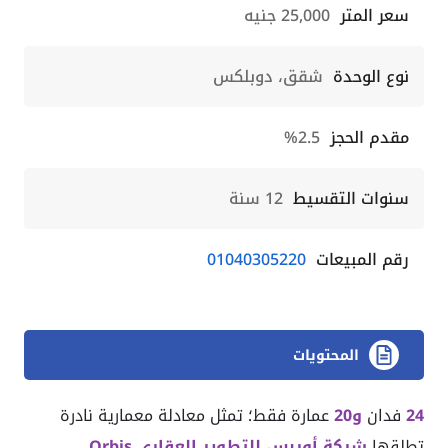
سعر المتر
25,000 جنيه
نوع الوحدة
شقق، دوبلكس
مقدم الحجز
2.5%
سنوات التقسيط
12 سنة
رقم المبيعات
01040305220
المحتويات
24
فدان
و20
عمارة فقط؛ تمثل معادلة معمارية نادرة
تطلقها
شركة أوربس للتطوير العقاري Orbis