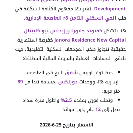
Development
لتغير بها مفهوم الكثافة السكنية في
قلب
الحي السكني الثامن r8 العاصمة الإدارية
.
هنا يتشكل
كمبوند جانورا ريزيدنس نيو كابيتال
Capital
New
Residence
Janora
كفرصة استثمارية
حقيقية تتجاوز صخب المجمعات السكنية التقليدية، حيث
تلتقي المساحات العملية بالمرونة المالية المطلقة:
حيث توفر اوربس
شقق
للبيع في العاصمة
الإدارية R8، ووحدات
دوبلكس
بمساحة تبدأ من
89
متر مربع.
وتملك فوري بمقدم
2.5%
واطول فترة سداد
تصل إلى
12
عام بدون فوائد.
الاسعار بتاريخ 25-6-2026