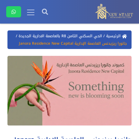
الرئيسية
/
الحي السكني الثامن R8 بالعاصمة الادارية الجديدة
/
جانورا ريزيدنس العاصمة الإدارية Janora Residence New Capital