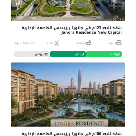
شقة للبيع 123م في جانورا ريزيدنس العاصمة الإدارية
Janora Residence New Capital
3 نوم
2 حمام
123م
4,182,000 ج.م
واتساب
اتصل
البورشور
شقة للبيع 100م في جانورا ريزيدنس العاصمة الإدارية