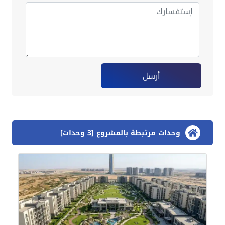
أرسل
وحدات مرتبطة بالمشروع [3 وحدات]