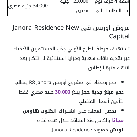
شقة 4 غرف نوم
123,000 جنيه
34,000 جنيه مصري
عبر النظام الثاني
مصري
عروض اوربس في Janora Residence New
Capital
تستهدف مرحلة الطرح الأولي جذب المستثمرين الأذكياء
عبر تقديم باقات سعرية ومزايا استثنائية لن تتكرر بعد
انتهاء فترة الإطلاق.
حجز وحدتك في مشروع أوربس R8 Janora يتطلب
دفع
مبلغ جدية حجز
يبلغ
30,000
جنيه مصري فقط
لتأمين أسعار الافتتاح.
يحصل العملاء على
اشتراك الكلوب هاوس
مجانا
بالكامل عند التعاقد خلال هذه فترة
لونش
كمبوند Janora Residence.