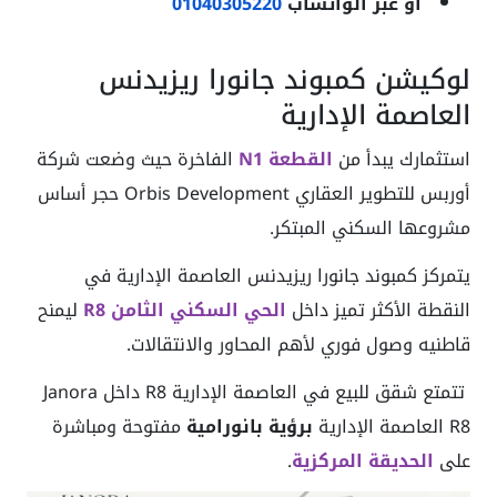
أو عبر الواتساب
01040305220
لوكيشن كمبوند جانورا ريزيدنس
العاصمة الإدارية
استثمارك يبدأ من
القطعة N1
الفاخرة حيث وضعت شركة
أوربس للتطوير العقاري Orbis Development حجر أساس
مشروعها السكني المبتكر.
يتمركز كمبوند جانورا ريزيدنس العاصمة الإدارية في
النقطة الأكثر تميز داخل
الحي السكني الثامن R8
ليمنح
قاطنيه وصول فوري لأهم المحاور والانتقالات.
تتمتع شقق للبيع في العاصمة الإدارية R8 داخل Janora
R8 العاصمة الإدارية
برؤية بانورامية
مفتوحة ومباشرة
على
الحديقة المركزية
.